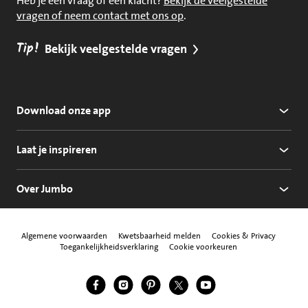
Heb je een vraag of een klacht?
Bekijk de veelgestelde
vragen of neem contact met ons op
.
Tip!
Bekijk veelgestelde vragen
Download onze app
Laat je inspireren
Over Jumbo
Algemene voorwaarden
Kwetsbaarheid melden
Cookies & Privacy
Toegankelijkheidsverklaring
Cookie voorkeuren
Jumbo Facebook
Jumbo Instagram
Jumbo Pinterest
Jumbo Twitter
Jumbo YouTube
Volg ons