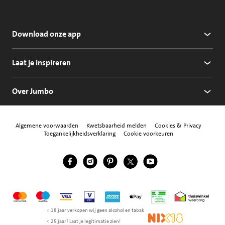
Download onze app
Laat je inspireren
Over Jumbo
Algemene voorwaarden
Kwetsbaarheid melden
Cookies & Privacy
Toegankelijkheidsverklaring
Cookie voorkeuren
Jumbo Facebook
Jumbo Instagram
Jumbo Pinterest
Jumbo Twitter
Jumbo YouTube
Volg ons
Mastercard
Maestro
Visa
Vpay
American Express
Apple Pay
Aanbiedersmedicijne
Thuiswinkel w
< 18 jaar verkopen wij geen alcohol en tabak
NIX18
< 25 jaar? Laat je legitimatie zien!