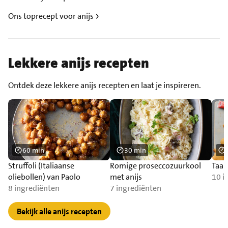
Ons toprecept voor anijs
Lekkere anijs recepten
Ontdek deze lekkere anijs recepten en laat je inspireren.
60 min
30 min
Struffoli (Italiaanse
Romige proseccozuurkool
Taai
oliebollen) van Paolo
met anijs
10 i
8 ingrediënten
7 ingrediënten
Bekijk alle anijs recepten