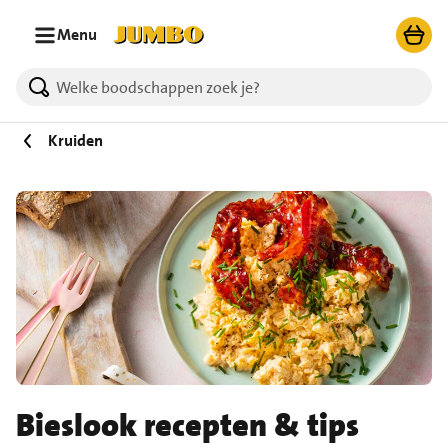
Ga naar zoeken
Ga naar hoofdinhoud
Menu
Kruiden
Bieslook recepten & tips