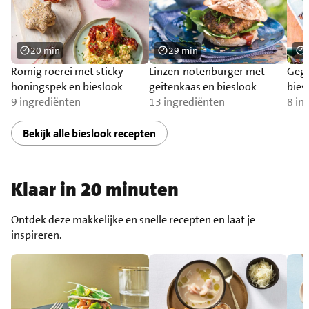
20 min
29 min
Romig roerei met sticky
Linzen-notenburger met
Gegr
honingspek en bieslook
geitenkaas en bieslook
bies
9 ingrediënten
13 ingrediënten
8 in
Bekijk alle bieslook recepten
Klaar in 20 minuten
Ontdek deze makkelijke en snelle recepten en laat je
inspireren.