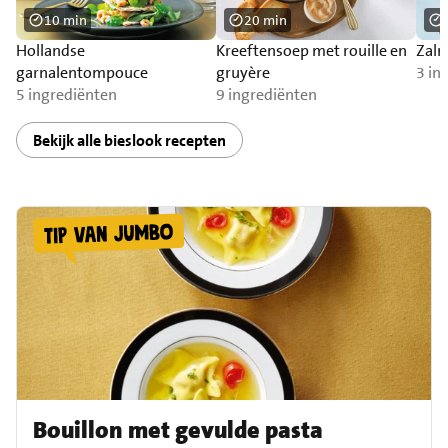
10 min
20 min
Hollandse
Kreeftensoep met rouille en
Zalm
garnalentompouce
gruyère
3 in
5 ingrediënten
9 ingrediënten
Bekijk alle bieslook recepten
Bouillon met gevulde pasta