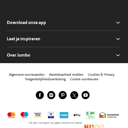
Download onze app
Laat je inspireren
Over Jumbo
Algemene voorwaarden
Kwetsbaarheid melden
Cookies & Privacy
Toegankelijkheidsverklaring
Cookie voorkeuren
Jumbo Facebook
Jumbo Instagram
Jumbo Pinterest
Jumbo Twitter
Jumbo YouTube
Volg ons
Mastercard
Maestro
Visa
Vpay
American Express
Apple Pay
Aanbiedersmedicijne
Thuiswinkel w
< 18 jaar verkopen wij geen alcohol en tabak
NIX18