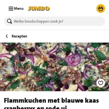
Ga naar zoeken
Ga naar hoofdinhoud
Menu
Recepten
Flammkuchen met blauwe kaas
cranberrys en rode ui