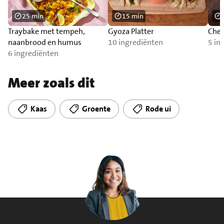
25 min
15 min
Traybake met tempeh,
Gyoza Platter
Chee
naanbrood en humus
10 ingrediënten
5 in
6 ingrediënten
Meer zoals dit
Kaas
Groente
Rode ui