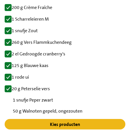
200 g Crème Fraîche
1 Scharreleieren M
1 snufje Zout
260 g Vers Flammkuchendeeg
2 el Gedroogde cranberry's
125 g Blauwe kaas
1 rode ui
20 g Peterselie vers
1 snufje Peper zwart
50 g Walnoten gepeld, ongezouten
Kies producten