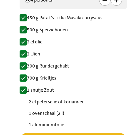
450 g Patak's Tikka Masala currysaus
500 g Sperziebonen
2 el olie
2 Uien
300 g Rundergehakt
700 g Krieltjes
1 snufje Zout
2 el peterselie of koriander
1 ovenschaal (2 l)
1 aluminiumfolie