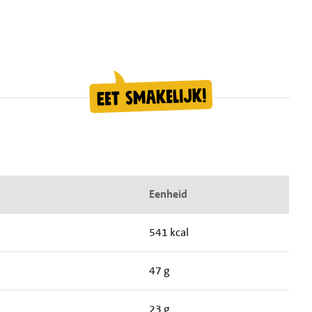
Eenheid
541 kcal
47 g
23 g