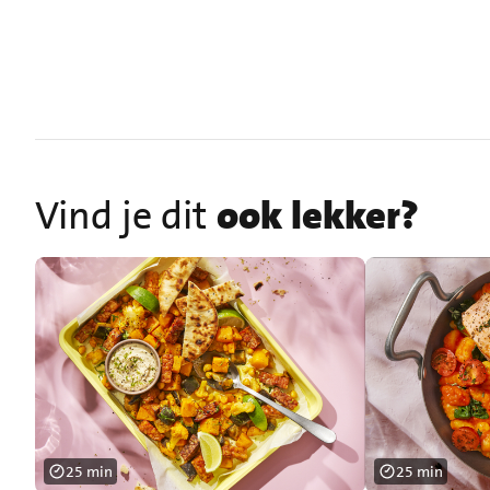
Vind je dit
ook lekker?
25 min
25 min