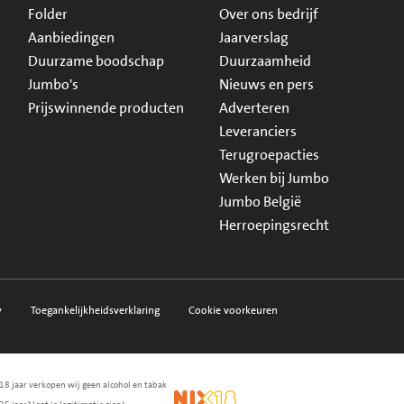
Folder
Over ons bedrijf
Aanbiedingen
Jaarverslag
Duurzame boodschap
Duurzaamheid
Jumbo's
Nieuws en pers
Prijswinnende producten
Adverteren
Leveranciers
Terugroepacties
Werken bij Jumbo
Jumbo België
Herroepingsrecht
y
Toegankelijkheidsverklaring
Cookie voorkeuren
18 jaar verkopen wij geen alcohol en tabak
en.nl
waarborg
NIX18