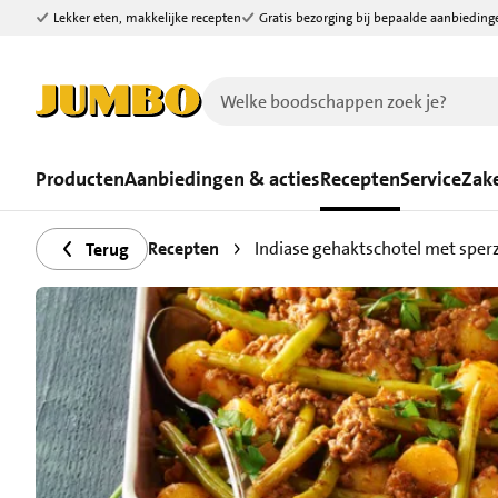
Lekker eten, makkelijke recepten
Gratis bezorging bij bepaalde aanbieding
Ga naar zoeken
Ga naar hoofdinhoud
Producten
Aanbiedingen & acties
Recepten
Service
Zake
Recepten
Indiase gehaktschotel met sper
Terug