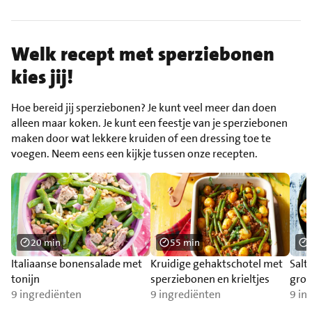
Welk recept met sperziebonen
kies jij!
Hoe bereid jij sperziebonen? Je kunt veel meer dan doen
alleen maar koken. Je kunt een feestje van je sperziebonen
maken door wat lekkere kruiden of een dressing toe te
voegen. Neem eens een kijkje tussen onze recepten.
20 min
55 min
Italiaanse bonensalade met
Kruidige gehaktschotel met
Salt
tonijn
sperziebonen en krieltjes
groe
9 ingrediënten
9 ingrediënten
[GE
9 in