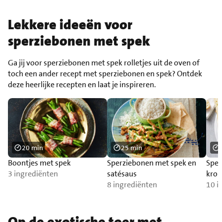
Lekkere ideeën voor
sperziebonen met spek
Ga jij voor sperziebonen met spek rolletjes uit de oven of
toch een ander recept met sperziebonen en spek? Ontdek
deze heerlijke recepten en laat je inspireren.
20 min
25 min
Boontjes met spek
Sperziebonen met spek en
Sper
3 ingrediënten
satésaus
krok
8 ingrediënten
10 i
Op de exotische toer met