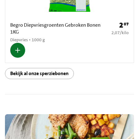
2
07
Prijs: € 2
Begro Diepvriesgroenten Gebroken Bonen
1KG
€ 2,07 per kilo
2,07
/
kilo
Diepvries • 1000 g
Bekijk al onze sperziebonen