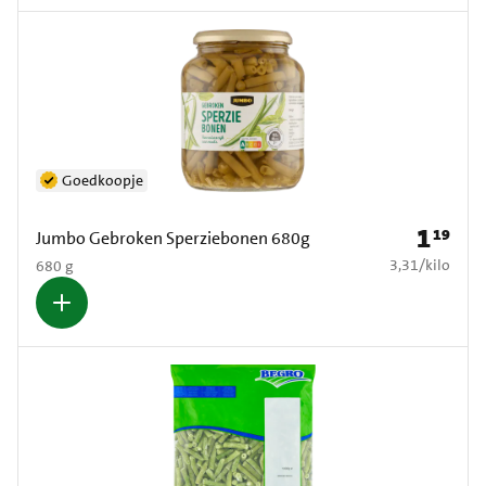
Goedkoopje
1
19
Prijs: € 1
Jumbo Gebroken Sperziebonen 680g
€ 3,31 per kilo
3,31
/
kilo
680 g