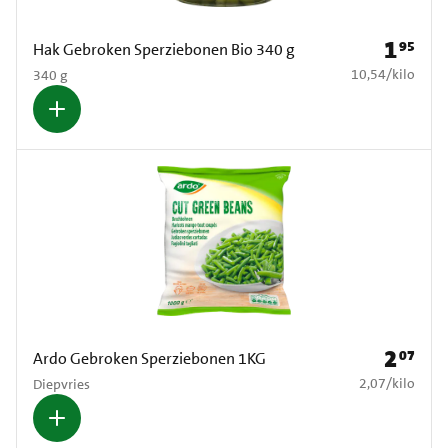
1
95
Prijs: € 1
Hak Gebroken Sperziebonen Bio 340 g
€ 10,54 per kilo
10,54
/
kilo
340 g
2
07
Prijs: € 2
Ardo Gebroken Sperziebonen 1KG
€ 2,07 per kilo
2,07
/
kilo
Diepvries