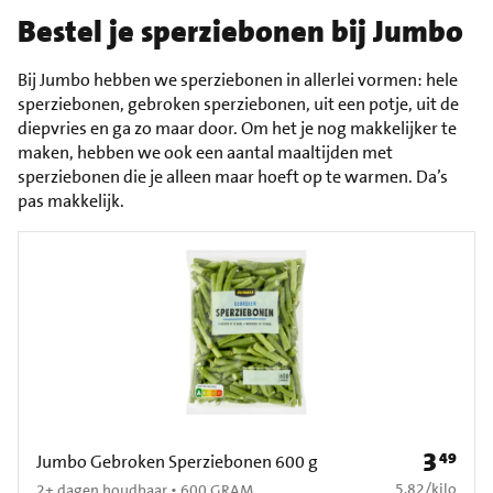
Bestel je sperziebonen bij Jumbo
Bij Jumbo hebben we sperziebonen in allerlei vormen: hele
sperziebonen, gebroken sperziebonen, uit een potje, uit de
diepvries en ga zo maar door. Om het je nog makkelijker te
maken, hebben we ook een aantal maaltijden met
sperziebonen die je alleen maar hoeft op te warmen. Da’s
pas makkelijk.
3
49
Prijs: € 3
Jumbo Gebroken Sperziebonen 600 g
€ 5,82 per kilo
5,82
/
kilo
2+ dagen houdbaar • 600 GRAM