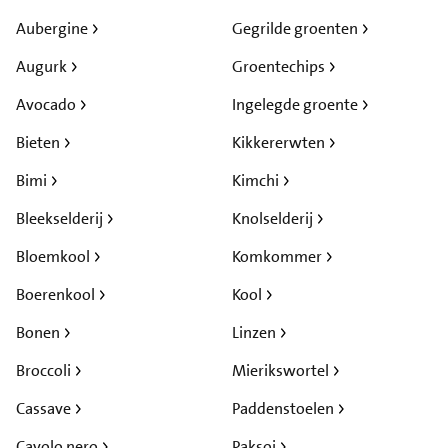
Aubergine
Gegrilde groenten
Augurk
Groentechips
Avocado
Ingelegde groente
Bieten
Kikkererwten
Bimi
Kimchi
Bleekselderij
Knolselderij
Bloemkool
Komkommer
Boerenkool
Kool
Bonen
Linzen
Broccoli
Mierikswortel
Cassave
Paddenstoelen
Cavolo nero
Paksoi