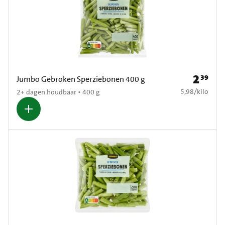
2
39
Prijs: € 2
Jumbo Gebroken Sperziebonen 400 g
€ 5,98 per kilo
5,98
/
kilo
2+ dagen houdbaar • 400 g