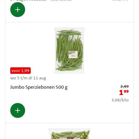
voor 1,99
wo 5 t/m di 11 aug
Oude prijs: € 2
2,49
Jumbo Sperziebonen 500 g
1
99
Nieuwe pr
€ 3,98 per kilo
3,98
/
kilo