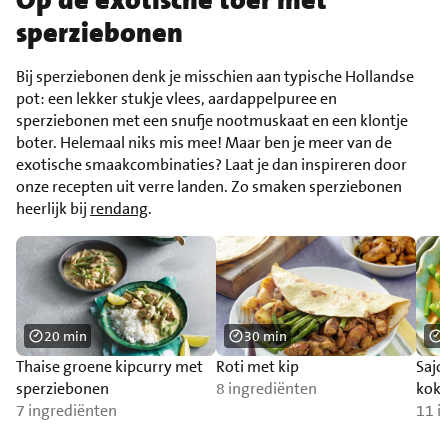
sperziebonen
Bij sperziebonen denk je misschien aan typische Hollandse
pot: een lekker stukje vlees, aardappelpuree en
sperziebonen met een snufje nootmuskaat en een klontje
boter. Helemaal niks mis mee! Maar ben je meer van de
exotische smaakcombinaties? Laat je dan inspireren door
onze recepten uit verre landen. Zo smaken sperziebonen
heerlijk bij
rendang
.
20 min
30 min
Thaise groene kipcurry met
Roti met kip
Sajo
sperziebonen
8 ingrediënten
koko
7 ingrediënten
11 i