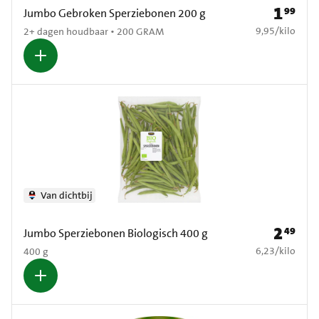
1
99
Prijs: € 1
Jumbo Gebroken Sperziebonen 200 g
€ 9,95 per kilo
9,95
/
kilo
2+ dagen houdbaar • 200 GRAM
Van dichtbij
2
49
Prijs: € 2
Jumbo Sperziebonen Biologisch 400 g
€ 6,23 per kilo
6,23
/
kilo
400 g