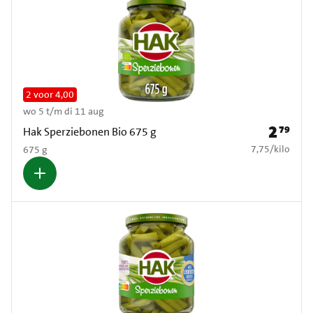
2 voor 4,00
wo 5 t/m di 11 aug
2
79
Prijs: € 2
Hak Sperziebonen Bio 675 g
€ 7,75 per kilo
7,75
/
kilo
675 g