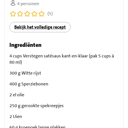
4 personen
(5)
Bekijk het volledige recept
Ingrediënten
4 cups Verstegen satésaus kant-en-klaar (pak 5 cups à
80 ml)
300 g Witte rijst
400 g Sperziebonen
2 el olie
250 g gerookte spekreepjes
2 Uien
60 g kroepoek lange plakken