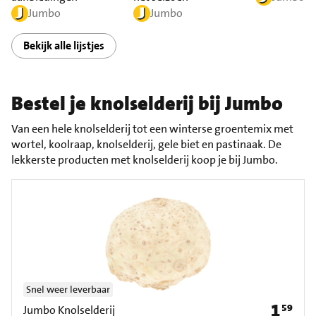
Jumbo
Jumbo
Bekijk alle lijstjes
Bestel je knolselderij bij Jumbo
Van een hele knolselderij tot een winterse groentemix met
wortel, koolraap, knolselderij, gele biet en pastinaak. De
lekkerste producten met knolselderij koop je bij Jumbo.
Snel weer leverbaar
1
59
Prijs: € 1
Jumbo Knolselderij