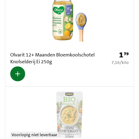
1
79
Prijs: € 1
Olvarit 12+ Maanden Bloemkoolschotel
Knolselderij Ei 250g
€ 7,16 per kilo
7,16
/
kilo
Voorlopig niet leverbaar