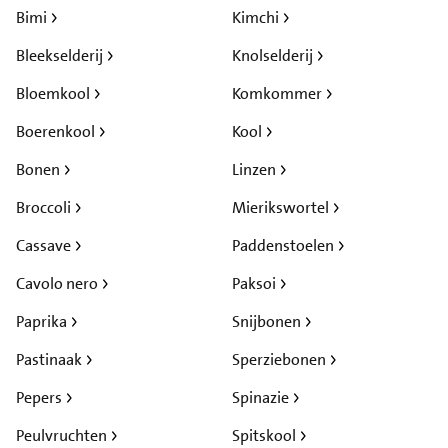
Bimi
Kimchi
Bleekselderij
Knolselderij
Bloemkool
Komkommer
Boerenkool
Kool
Bonen
Linzen
Broccoli
Mierikswortel
Cassave
Paddenstoelen
Cavolo nero
Paksoi
Paprika
Snijbonen
Pastinaak
Sperziebonen
Pepers
Spinazie
Peulvruchten
Spitskool