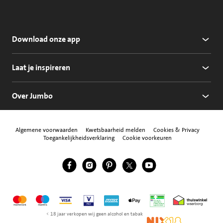
Download onze app
Laat je inspireren
Over Jumbo
Algemene voorwaarden
Kwetsbaarheid melden
Cookies & Privacy
Toegankelijkheidsverklaring
Cookie voorkeuren
Jumbo Facebook
Jumbo Instagram
Jumbo Pinterest
Jumbo Twitter
Jumbo YouTube
Volg ons
Mastercard
Maestro
Visa
Vpay
American Express
Apple Pay
Aanbiedersmedicijne
Thuiswinkel w
< 18 jaar verkopen wij geen alcohol en tabak
NIX18