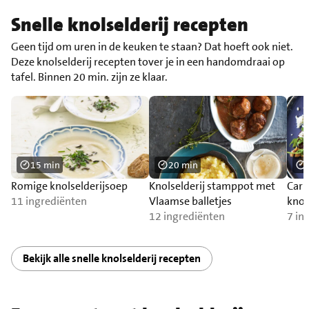
Snelle knolselderij recepten
Geen tijd om uren in de keuken te staan? Dat hoeft ook niet.
Deze knolselderij recepten tover je in een handomdraai op
tafel. Binnen 20 min. zijn ze klaar.
15 min
20 min
Romige knolselderijsoep
Knolselderij stamppot met
Carp
11 ingrediënten
Vlaamse balletjes
knol
12 ingrediënten
7 in
Bekijk alle snelle knolselderij recepten