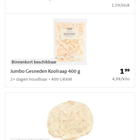
€ 1,59 per stuk
1,59
/
stuk
Binnenkort beschikbaar
1
99
Prijs: € 1
Jumbo Gesneden Koolraap 400 g
€ 4,98 per kilo
4,98
/
kilo
2+ dagen houdbaar • 400 GRAM