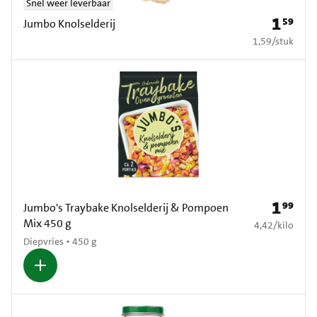
Snel weer leverbaar
1
59
Prijs: € 1
Jumbo Knolselderij
€ 1,59 per stuk
1,59
/
stuk
1
99
Prijs: € 1
Jumbo's Traybake Knolselderij & Pompoen
Mix 450 g
€ 4,42 per kilo
4,42
/
kilo
Diepvries • 450 g