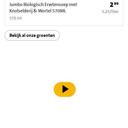
2
99
Prijs: € 2
Jumbo Biologisch Erwtensoep met
Knolselderij & Wortel 570ML
€ 5,25 per liter
5,25
/
liter
570 ml
Bekijk al onze groenten
speel video af