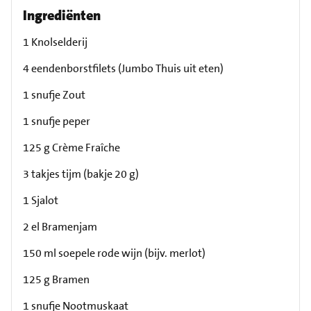
Ingrediënten
1 Knolselderij
4 eendenborstfilets (Jumbo Thuis uit eten)
1 snufje Zout
1 snufje peper
125 g Crème Fraîche
3 takjes tijm (bakje 20 g)
1 Sjalot
2 el Bramenjam
150 ml soepele rode wijn (bijv. merlot)
125 g Bramen
1 snufje Nootmuskaat