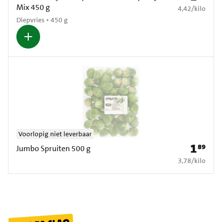
Mix 450 g
€ 4,42 per kilo
4,42
/
kilo
Diepvries • 450 g
Voorlopig niet leverbaar
1
89
Prijs: € 1
Jumbo Spruiten 500 g
€ 3,78 per kilo
3,78
/
kilo