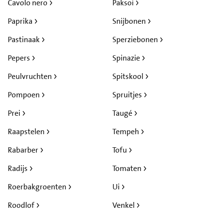
Cavolo nero
Paksoi
Paprika
Snijbonen
Pastinaak
Sperziebonen
Pepers
Spinazie
Peulvruchten
Spitskool
Pompoen
Spruitjes
Prei
Taugé
Raapstelen
Tempeh
Rabarber
Tofu
Radijs
Tomaten
Roerbakgroenten
Ui
Roodlof
Venkel