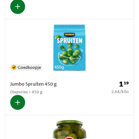
Goedkoopje
1
19
Prijs: € 1
Jumbo Spruiten 450 g
€ 2,64 per kilo
2,64
/
kilo
Diepvries • 450 g