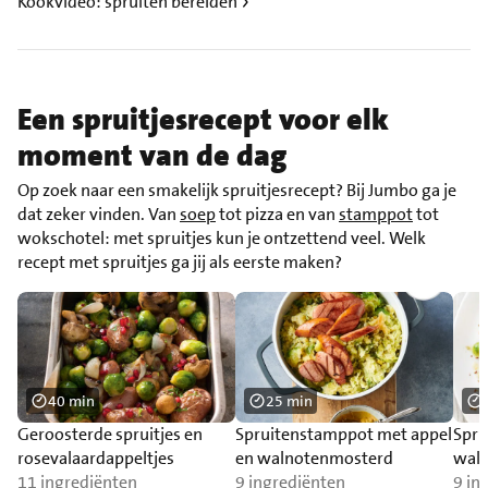
Kookvideo: spruiten bereiden
Een spruitjesrecept voor elk
moment van de dag
Op zoek naar een smakelijk spruitjesrecept? Bij Jumbo ga je
dat zeker vinden. Van
soep
tot pizza en van
stamppot
tot
wokschotel: met spruitjes kun je ontzettend veel. Welk
recept met spruitjes ga jij als eerste maken?
40 min
25 min
Geroosterde spruitjes en
Spruitenstamppot met appel
Spru
rosevalaardappeltjes
en walnotenmosterd
waln
11 ingrediënten
9 ingrediënten
bief
9 in