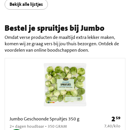
Bekijk alle lijstjes
Bestel je spruitjes bij Jumbo
Omdat verse producten de maaltijd extra lekker maken,
komen wij ze graag vers bij jou thuis bezorgen. Ontdek de
voordelen van online boodschappen doen.
2
59
Prijs: € 2
Jumbo Geschoonde Spruitjes 350 g
€ 7,40 per kilo
7,40
/
kilo
2+ dagen houdbaar • 350 GRAM