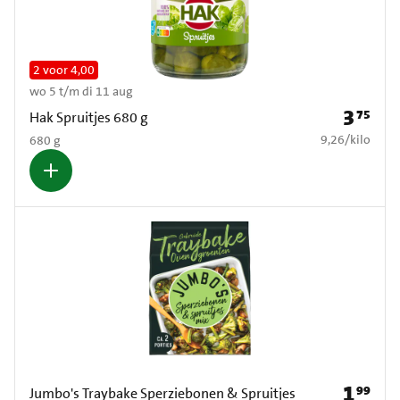
2 voor 4,00
wo 5 t/m di 11 aug
3
75
Prijs: € 3
Hak Spruitjes 680 g
€ 9,26 per kilo
9,26
/
kilo
680 g
1
99
Prijs: € 1
Jumbo's Traybake Sperziebonen & Spruitjes