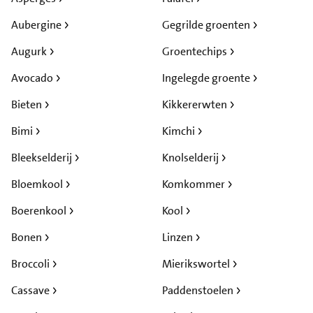
Aubergine
Gegrilde groenten
Augurk
Groentechips
Avocado
Ingelegde groente
Bieten
Kikkererwten
Bimi
Kimchi
Bleekselderij
Knolselderij
Bloemkool
Komkommer
Boerenkool
Kool
Bonen
Linzen
Broccoli
Mierikswortel
Cassave
Paddenstoelen