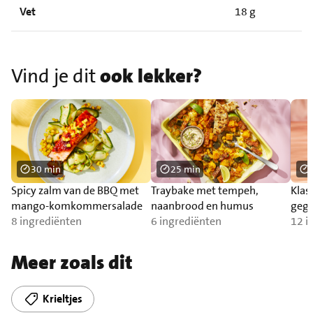
Vet
18 g
Vind je dit
ook lekker?
30 min
25 min
Spicy zalm van de BBQ met
Traybake met tempeh,
Klas
mango-komkommersalade
naanbrood en humus
gegr
8 ingrediënten
6 ingrediënten
12 i
Meer zoals dit
Krieltjes