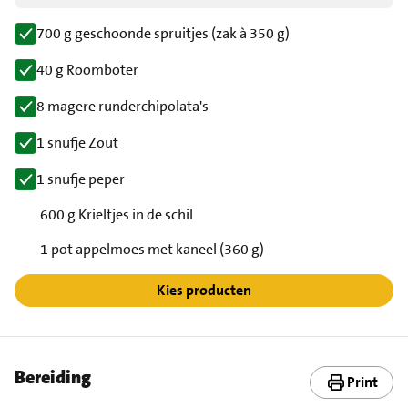
700 g geschoonde spruitjes (zak à 350 g)
40 g Roomboter
8 magere runderchipolata's
1 snufje Zout
1 snufje peper
600 g Krieltjes in de schil
1 pot appelmoes met kaneel (360 g)
Kies producten
Bereiding
Print