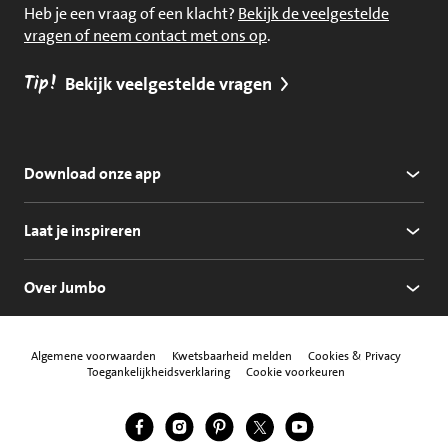
Heb je een vraag of een klacht?
Bekijk de veelgestelde
vragen of neem contact met ons op
.
Tip!
Bekijk veelgestelde vragen
Download onze app
Laat je inspireren
Over Jumbo
Algemene voorwaarden
Kwetsbaarheid melden
Cookies & Privacy
Toegankelijkheidsverklaring
Cookie voorkeuren
Jumbo Facebook
Jumbo Instagram
Jumbo Pinterest
Jumbo Twitter
Jumbo YouTube
Volg ons