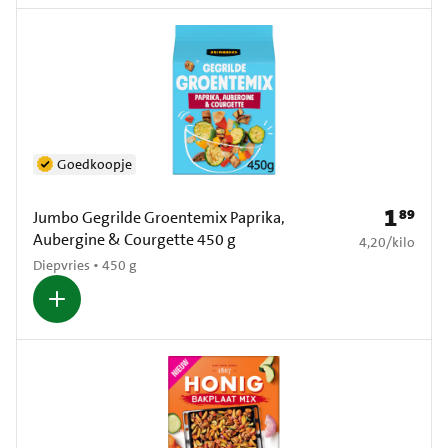
Goedkoopje
1
89
Prijs: € 1
Jumbo Gegrilde Groentemix Paprika,
Aubergine & Courgette 450 g
€ 4,20 per kilo
4,20
/
kilo
Diepvries • 450 g