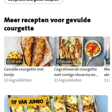
Meer recepten voor gevulde
courgette
55 min
35 min
Gevulde courgette met
Gegratineerde courgette
Medi
tonijn
met romige shoarma en
abri
10 ingrediënten
paprikasalade
11 ingrediënten
11 i