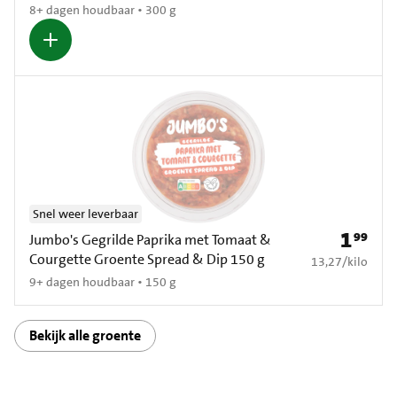
8+ dagen houdbaar • 300 g
Snel weer leverbaar
1
99
Prijs: € 1
Jumbo's Gegrilde Paprika met Tomaat &
Courgette Groente Spread & Dip 150 g
€ 13,27 per kilo
13,27
/
kilo
9+ dagen houdbaar • 150 g
Bekijk alle groente