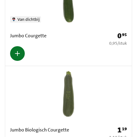
Van dichtbij
0
95
Prijs: € 0
Jumbo Courgette
€ 0,95 per stuk
0,95
/
stuk
1
19
Prijs: € 1
Jumbo Biologisch Courgette
€ 1,19 per stuk