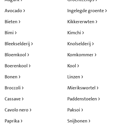
Avocado
Ingelegde groente
Bieten
Kikkererwten
Bimi
Kimchi
Bleekselderij
Knolselderij
Bloemkool
Komkommer
Boerenkool
Kool
Bonen
Linzen
Broccoli
Mierikswortel
Cassave
Paddenstoelen
Cavolo nero
Paksoi
Paprika
Snijbonen