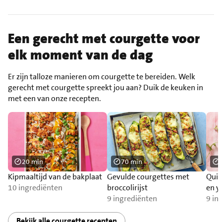
Een gerecht met courgette voor
elk moment van de dag
Er zijn talloze manieren om courgette te bereiden. Welk
gerecht met courgette spreekt jou aan? Duik de keuken in
met een van onze recepten.
20 min
70 min
Kipmaaltijd van de bakplaat
Gevulde courgettes met
Quin
10 ingrediënten
broccolirijst
en y
9 ingrediënten
9 in
Bekijk alle courgette recepten