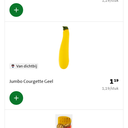
1,19
/
stuk
Van dichtbij
1
19
Prijs: € 1
Jumbo Courgette Geel
€ 1,19 per stuk
1,19
/
stuk