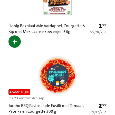
1
99
Prijs: € 1
Honig Bakplaat Mix Aardappel, Courgette &
Kip met Mexicaanse Specerijen 36g
€ 55,28 per kilo
55,28
/
kilo
4 voor 10,00
ma 23 mrt t/m di 1 sep
2
99
Prijs: € 2
Jumbo BBQ Pastasalade Fusilli met Tomaat,
Paprika en Courgette 300 g
€ 9,97 per kilo
9,97
/
kilo