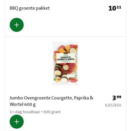
10
11
Prijs: € 10,
BBQ groente pakket
3
99
Prijs: € 3
Jumbo Ovengroente Courgette, Paprika &
Wortel 600 g
€ 6,65 per kilo
6,65
/
kilo
1+ dag houdbaar • 600 gram