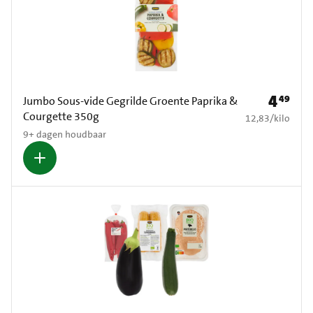
4
49
Prijs: € 4
Jumbo Sous-vide Gegrilde Groente Paprika &
Courgette 350g
€ 12,83 per kilo
12,83
/
kilo
9+ dagen houdbaar