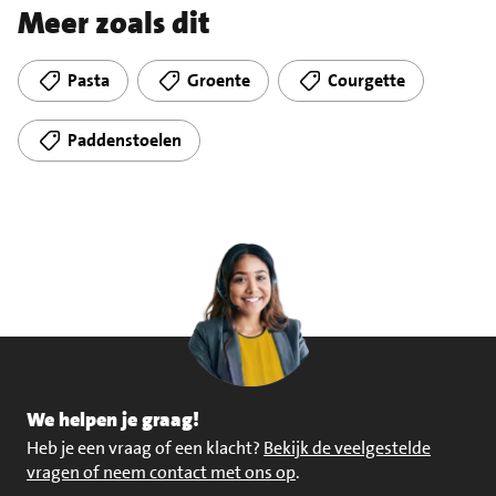
Meer zoals dit
Pasta
Groente
Courgette
Paddenstoelen
We helpen je graag!
Heb je een vraag of een klacht?
Bekijk de veelgestelde
vragen of neem contact met ons op
.