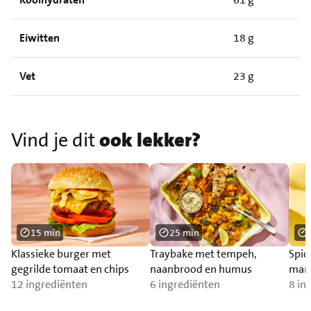
Eiwitten
18 g
Vet
23 g
Vind je dit
ook lekker?
15 min
25 min
Klassieke burger met
Traybake met tempeh,
Spic
gegrilde tomaat en chips
naanbrood en humus
man
12 ingrediënten
6 ingrediënten
8 in