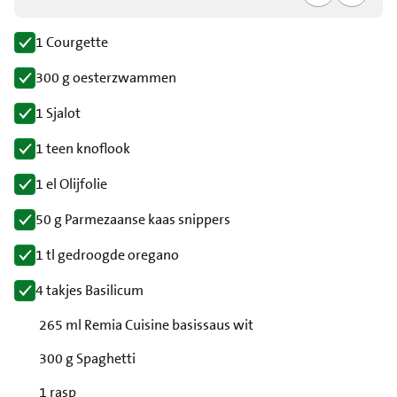
1 Courgette
300 g oesterzwammen
1 Sjalot
1 teen knoflook
1 el Olijfolie
50 g Parmezaanse kaas snippers
1 tl gedroogde oregano
4 takjes Basilicum
265 ml Remia Cuisine basissaus wit
300 g Spaghetti
1 rasp