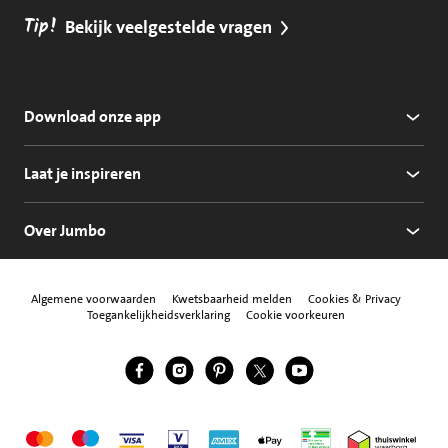
Tip!
Bekijk veelgestelde vragen
Download onze app
Laat je inspireren
Over Jumbo
Algemene voorwaarden
Kwetsbaarheid melden
Cookies & Privacy
Toegankelijkheidsverklaring
Cookie voorkeuren
Jumbo Facebook
Jumbo Instagram
Jumbo Pinterest
Jumbo Twitter
Jumbo YouTube
Volg ons
Mastercard
Maestro
Visa
Vpay
American Express
Apple Pay
Aanbiedersmedicijne
Thuiswinkel w