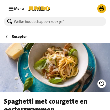
Ga naar zoeken
Ga naar hoofdinhoud
Menu
Recepten
Spaghetti met courgette en
oesterzwammen