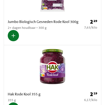
2
29
Prijs: € 2
Jumbo Biologisch Gesneden Rode Kool 300g
€ 7,63 per kilo
7,63
/
kilo
2+ dagen houdbaar • 300 g
2
19
Prijs: € 2
Hak Rode Kool 355 g
€ 6,17 per kilo
6,17
/
kilo
355 g