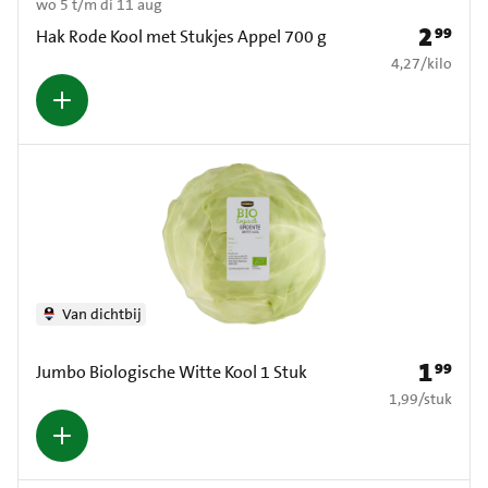
wo 5 t/m di 11 aug
2
99
Prijs: € 2
Hak Rode Kool met Stukjes Appel 700 g
€ 4,27 per kilo
4,27
/
kilo
Van dichtbij
1
99
Prijs: € 1
Jumbo Biologische Witte Kool 1 Stuk
€ 1,99 per stuk
1,99
/
stuk