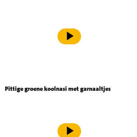
speel video af
Pittige groene koolnasi met garnaaltjes
speel video af