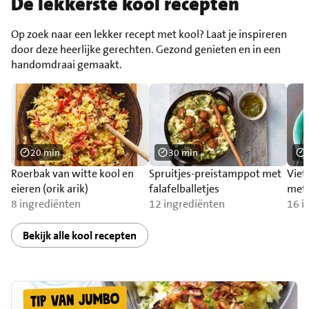
De lekkerste kool recepten
Op zoek naar een lekker recept met kool? Laat je inspireren
door deze heerlijke gerechten. Gezond genieten en in een
handomdraai gemaakt.
20 min
30 min
Roerbak van witte kool en
Spruitjes-preistamppot met
Viet
eieren (orik arik)
falafelballetjes
met 
8 ingrediënten
12 ingrediënten
16 i
Bekijk alle kool recepten