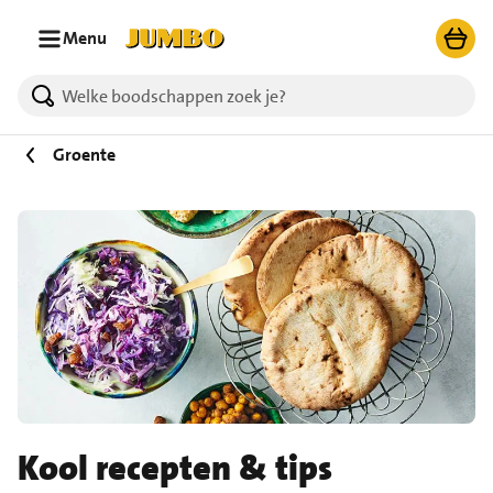
Ga naar zoeken
Ga naar hoofdinhoud
Menu
Groente
Kool recepten & tips