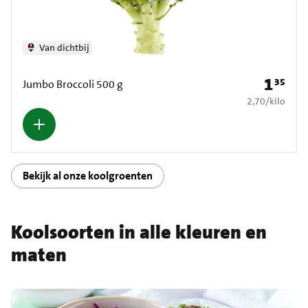
Van dichtbij
1
35
Prijs: € 1
Jumbo Broccoli 500 g
€ 2,70 per kilo
2,70
/
kilo
Bekijk al onze koolgroenten
Koolsoorten in alle kleuren en
maten