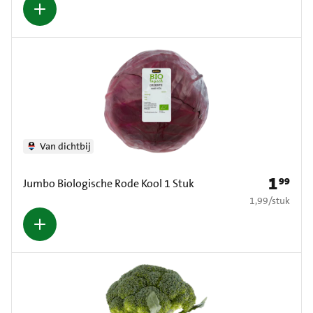
Van dichtbij
1
99
Prijs: € 1
Jumbo Biologische Rode Kool 1 Stuk
€ 1,99 per stuk
1,99
/
stuk