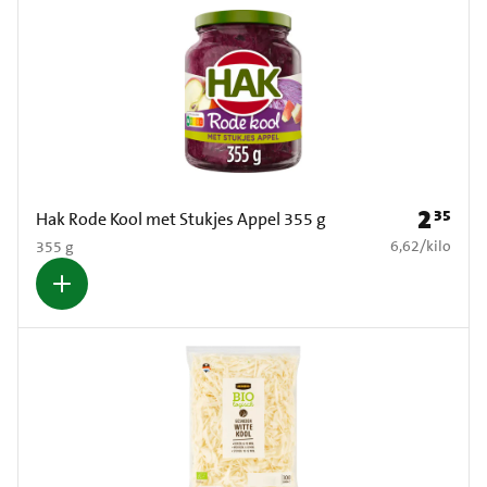
2
35
Prijs: € 2
Hak Rode Kool met Stukjes Appel 355 g
€ 6,62 per kilo
6,62
/
kilo
355 g