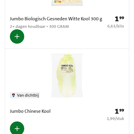
1
99
Prijs: € 1
Jumbo Biologisch Gesneden Witte Kool 300 g
€ 6,63 per kilo
6,63
/
kilo
2+ dagen houdbaar • 300 GRAM
Van dichtbij
1
99
Prijs: € 1
Jumbo Chinese Kool
€ 1,99 per stuk
1,99
/
stuk