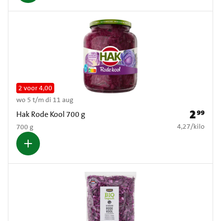
2 voor 4,00
wo 5 t/m di 11 aug
2
99
Prijs: € 2
Hak Rode Kool 700 g
€ 4,27 per kilo
4,27
/
kilo
700 g