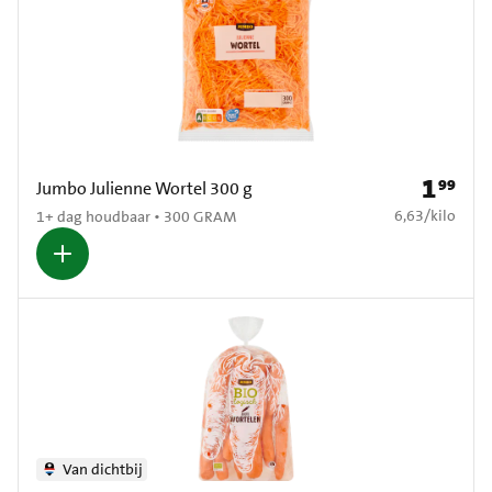
1
99
Prijs: € 1
Jumbo Julienne Wortel 300 g
€ 6,63 per kilo
6,63
/
kilo
1+ dag houdbaar • 300 GRAM
Van dichtbij