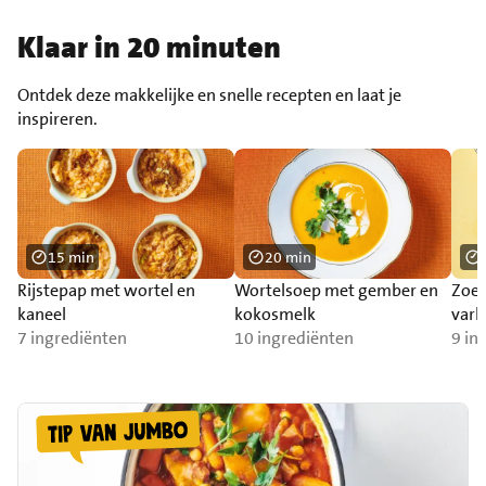
Klaar in 20 minuten
Ontdek deze makkelijke en snelle recepten en laat je
inspireren.
15 min
20 min
Rijstepap met wortel en
Wortelsoep met gember en
Zoet
kaneel
kokosmelk
vark
7 ingrediënten
10 ingrediënten
oes
9 in