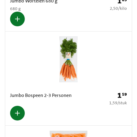
1
Prijs: € 1
Jumbo Wortelen 680 g
€ 2,50 per kilo
2,50
/
kilo
680 g
1
59
Prijs: € 1
Jumbo Bospeen 2-3 Personen
€ 1,59 per stuk
1,59
/
stuk