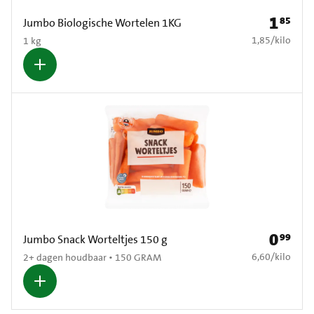
1
85
Prijs: € 1
Jumbo Biologische Wortelen 1KG
€ 1,85 per kilo
1,85
/
kilo
1 kg
0
99
Prijs: € 0
Jumbo Snack Worteltjes 150 g
€ 6,60 per kilo
6,60
/
kilo
2+ dagen houdbaar • 150 GRAM