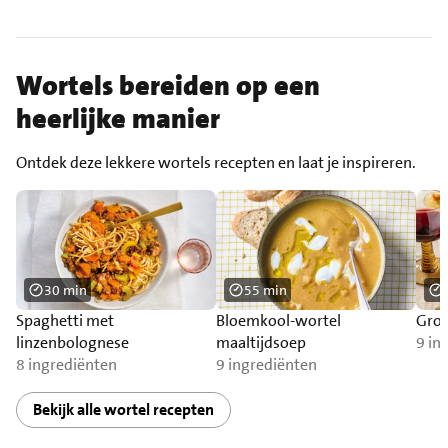
Wortels bereiden op een
heerlijke manier
Ontdek deze lekkere wortels recepten en laat je inspireren.
30 min
55 min
Spaghetti met
Bloemkool-wortel
Groe
linzenbolognese
maaltijdsoep
9 in
8 ingrediënten
9 ingrediënten
Bekijk alle wortel recepten