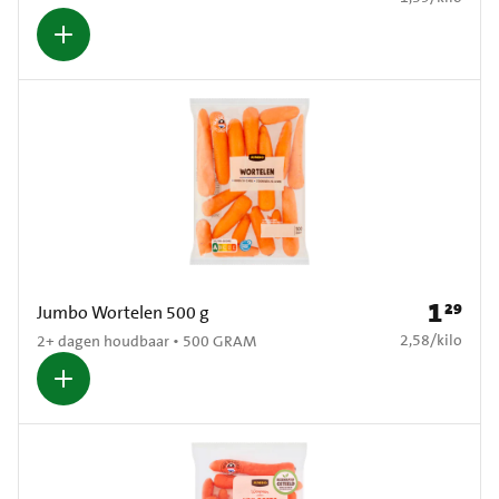
1
29
Prijs: € 1
Jumbo Wortelen 500 g
€ 2,58 per kilo
2,58
/
kilo
2+ dagen houdbaar • 500 GRAM