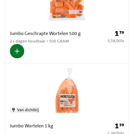
1
79
Prijs: € 1
Jumbo Geschrapte Wortelen 500 g
€ 3,58 per kilo
3,58
/
kilo
2+ dagen houdbaar • 500 GRAM
Van dichtbij
1
39
Prijs: € 1
Jumbo Wortelen 1 kg
€ 1,39 per kilo
1,39
/
kilo