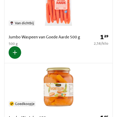
Van dichtbij
1
29
Prijs: € 1
Jumbo Waspeen van Goede Aarde 500 g
€ 2,58 per kilo
2,58
/
kilo
500 g
Goedkoopje
05