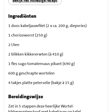
Bekijk het volledige recept
Ingrediënten
1 doos kabeljauwfilet (2 x ca. 200 g, diepvries)
1 chorizoworst (250 g)
2 Uien
2 blikken kikkererwten (à 410 g)
1 fles sugo tomatensaus pikant (690 g)
600 g geschrapte wortelen
4 takjes platte peterselie (bakje à 15 g)
Bereidingswijze
Zet in 5 stappen deze heerlijke Wortel-
kikkererwtenstoof met kabeljauw op tafel.