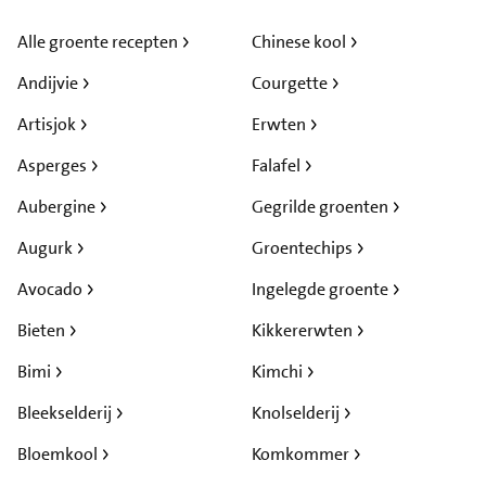
Alle groente recepten
Chinese kool
Andijvie
Courgette
Artisjok
Erwten
Asperges
Falafel
Aubergine
Gegrilde groenten
Augurk
Groentechips
Avocado
Ingelegde groente
Bieten
Kikkererwten
Bimi
Kimchi
Bleekselderij
Knolselderij
Bloemkool
Komkommer