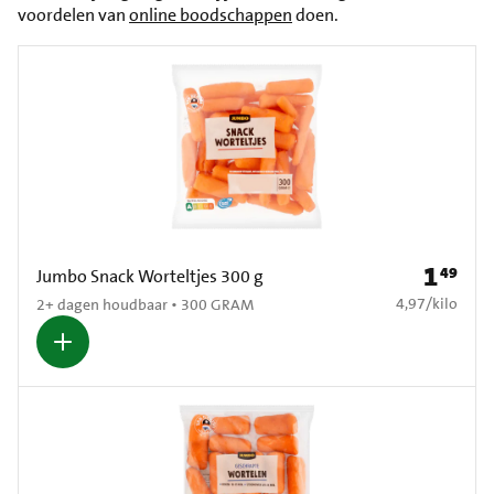
voordelen van
online boodschappen
doen.
1
49
Prijs: € 1
Jumbo Snack Worteltjes 300 g
€ 4,97 per kilo
4,97
/
kilo
2+ dagen houdbaar • 300 GRAM