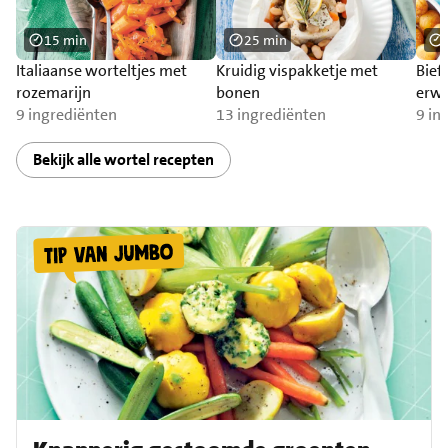
15 min
25 min
Italiaanse worteltjes met
Kruidig vispakketje met
Bief
rozemarijn
bonen
erwt
9 ingrediënten
13 ingrediënten
9 in
Bekijk alle wortel recepten