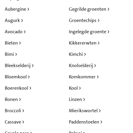
Aubergine
Gegrilde groenten
Augurk
Groentechips
Avocado
Ingelegde groente
Bieten
Kikkererwten
Bimi
Kimchi
Bleekselderij
Knolselderij
Bloemkool
Komkommer
Boerenkool
Kool
Bonen
Linzen
Broccoli
Mierikswortel
Cassave
Paddenstoelen