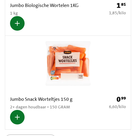
1
85
Prijs: € 1
Jumbo Biologische Wortelen 1KG
€ 1,85 per kilo
1,85
/
kilo
1 kg
0
99
Prijs: € 0
Jumbo Snack Worteltjes 150 g
€ 6,60 per kilo
6,60
/
kilo
2+ dagen houdbaar • 150 GRAM