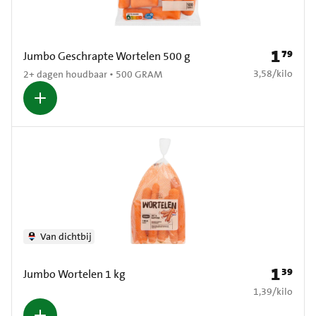
1
79
Prijs: € 1
Jumbo Geschrapte Wortelen 500 g
€ 3,58 per kilo
3,58
/
kilo
2+ dagen houdbaar • 500 GRAM
Van dichtbij
1
39
Prijs: € 1
Jumbo Wortelen 1 kg
€ 1,39 per kilo
1,39
/
kilo