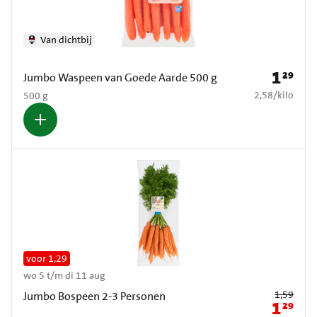
Van dichtbij
1
29
Prijs: € 1
Jumbo Waspeen van Goede Aarde 500 g
€ 2,58 per kilo
2,58
/
kilo
500 g
voor 1,29
wo 5 t/m di 11 aug
Oude prijs: € 1
1,59
Jumbo Bospeen 2-3 Personen
1
29
Nieuwe pr