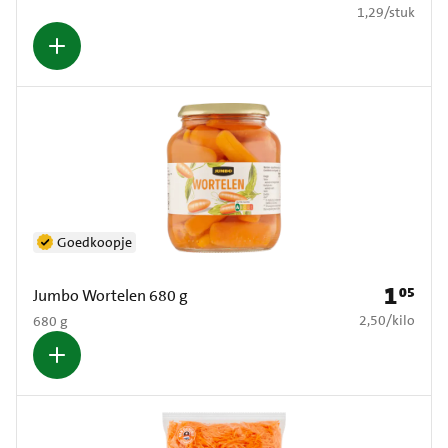
€ 1,29 per stuk
1,29
/
stuk
Goedkoopje
1
05
Prijs: € 1
Jumbo Wortelen 680 g
€ 2,50 per kilo
2,50
/
kilo
680 g