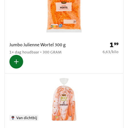
1
99
Prijs: € 1
Jumbo Julienne Wortel 300 g
€ 6,63 per kilo
6,63
/
kilo
1+ dag houdbaar • 300 GRAM
Van dichtbij