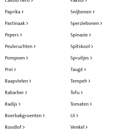
Cavolo nero
Paksoi
Paprika
Snijbonen
Pastinaak
Sperziebonen
Pepers
Spinazie
Peulvruchten
Spitskool
Pompoen
Spruitjes
Prei
Taugé
Raapstelen
Tempeh
Rabarber
Tofu
Radijs
Tomaten
Roerbakgroenten
Ui
Roodlof
Venkel