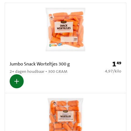
1
49
Prijs: € 1
Jumbo Snack Worteltjes 300 g
€ 4,97 per kilo
4,97
/
kilo
2+ dagen houdbaar • 300 GRAM