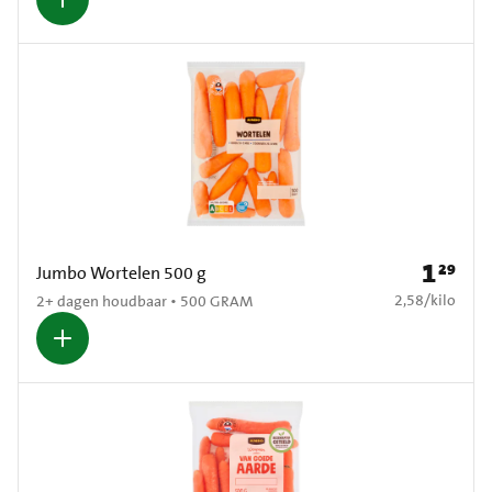
1
29
Prijs: € 1
Jumbo Wortelen 500 g
€ 2,58 per kilo
2,58
/
kilo
2+ dagen houdbaar • 500 GRAM