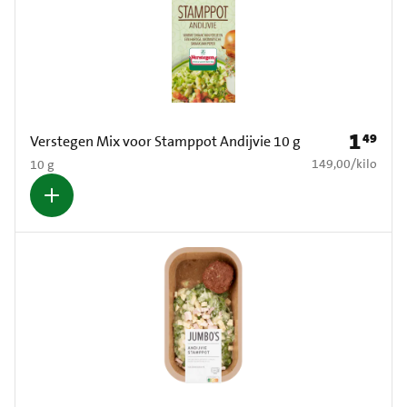
1
49
Prijs: € 1
Verstegen Mix voor Stamppot Andijvie 10 g
€ 149,00 per kilo
149,00
/
kilo
10 g