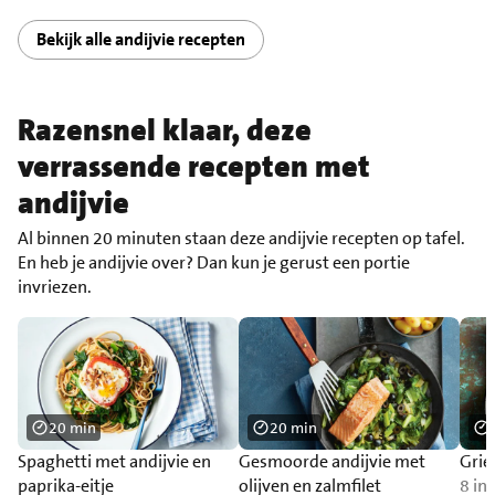
Bekijk alle andijvie recepten
Razensnel klaar, deze
verrassende recepten met
andijvie
Al binnen 20 minuten staan deze andijvie recepten op tafel.
En heb je andijvie over? Dan kun je gerust een portie
invriezen.
20 min
20 min
Spaghetti met andijvie en
Gesmoorde andijvie met
Grie
paprika-eitje
olijven en zalmfilet
8 in