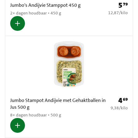
5
79
Prijs: € 5
Jumbo's Andijvie Stamppot 450 g
€ 12,87 per kilo
12,87
/
kilo
2+ dagen houdbaar • 450 g
4
69
Prijs: € 4
Jumbo Stampot Andijvie met Gehaktballen in
Jus 500 g
€ 9,38 per kilo
9,38
/
kilo
8+ dagen houdbaar • 500 g