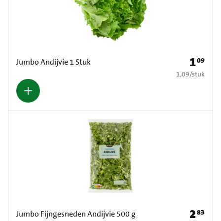
1
09
Prijs: € 1
Jumbo Andijvie 1 Stuk
€ 1,09 per stuk
1,09
/
stuk
2
83
Prijs: € 2
Jumbo Fijngesneden Andijvie 500 g