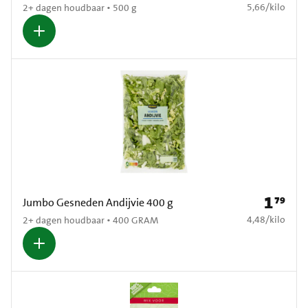
€ 5,66 per kilo
5,66
/
kilo
2+ dagen houdbaar • 500 g
1
79
Prijs: € 1
Jumbo Gesneden Andijvie 400 g
€ 4,48 per kilo
4,48
/
kilo
2+ dagen houdbaar • 400 GRAM