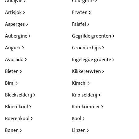
Andijvie
Courgette
Artisjok
Erwten
Asperges
Falafel
Aubergine
Gegrilde groenten
Augurk
Groentechips
Avocado
Ingelegde groente
Bieten
Kikkererwten
Bimi
Kimchi
Bleekselderij
Knolselderij
Bloemkool
Komkommer
Boerenkool
Kool
Bonen
Linzen