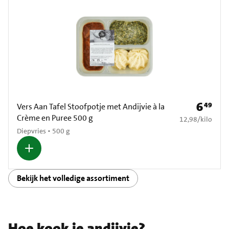
6
49
Prijs: € 6
Vers Aan Tafel Stoofpotje met Andijvie à la
Crème en Puree 500 g
€ 12,98 per kilo
12,98
/
kilo
Diepvries • 500 g
Bekijk het volledige assortiment
Hoe kook je andijvie?