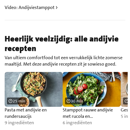
Video: Andijviestamppot
Heerlijk veelzijdig: alle andijvie
recepten
Van ultiem comfortfood tot een verrukkelijk lichte zomerse
maaltijd. Met deze andijvie recepten zit je sowieso goed.
25 min
30 min
Pasta met andijvie en
Stamppot rauwe andijvie
Gest
rundersaucijs
met rucola en
5 in
9 ingrediënten
cherrytomaatjes
6 ingrediënten