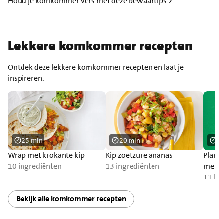
Houd je komkommer vers met deze bewaartips
Lekkere komkommer recepten
Ontdek deze lekkere komkommer recepten en laat je
inspireren.
25 min
20 min
Wrap met krokante kip
Kip zoetzure ananas
Plan
10 ingrediënten
13 ingrediënten
met 
11 i
Bekijk alle komkommer recepten