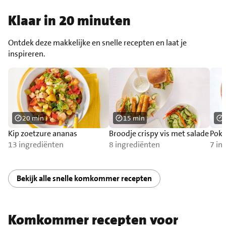
Klaar in 20 minuten
Ontdek deze makkelijke en snelle recepten en laat je
inspireren.
20 min
15 min
Kip zoetzure ananas
Broodje crispy vis met salade
Poké
13 ingrediënten
8 ingrediënten
7 in
Bekijk alle snelle komkommer recepten
Komkommer recepten voor