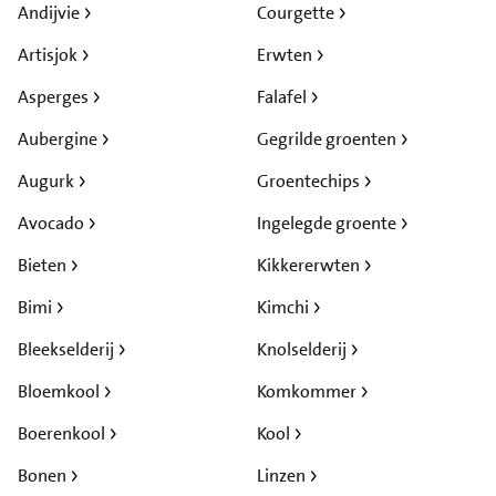
Andijvie
Courgette
Artisjok
Erwten
Asperges
Falafel
Aubergine
Gegrilde groenten
Augurk
Groentechips
Avocado
Ingelegde groente
Bieten
Kikkererwten
Bimi
Kimchi
Bleekselderij
Knolselderij
Bloemkool
Komkommer
Boerenkool
Kool
Bonen
Linzen