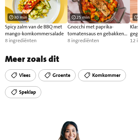
30 min
25 min
Spicy zalm van de BBQ met
Gnocchi met paprika-
Klas
mango-komkommersalade
tomatensaus en gebakken
gegr
8 ingrediënten
zalm
8 ingrediënten
12 i
Meer zoals dit
Vlees
Groente
Komkommer
Speklap