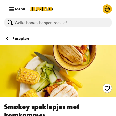
Ga naar zoeken
Ga naar hoofdinhoud
Menu
Recepten
Smokey speklapjes met
komkommer