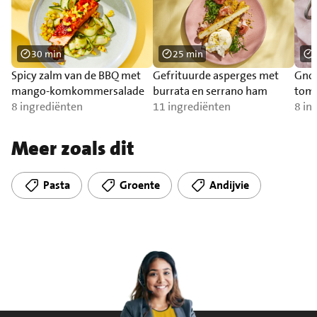
30 min
25 min
Spicy zalm van de BBQ met
Gefrituurde asperges met
Gnoc
mango-komkommersalade
burrata en serrano ham
toma
8 ingrediënten
11 ingrediënten
zal
8 in
Meer zoals dit
Pasta
Groente
Andijvie