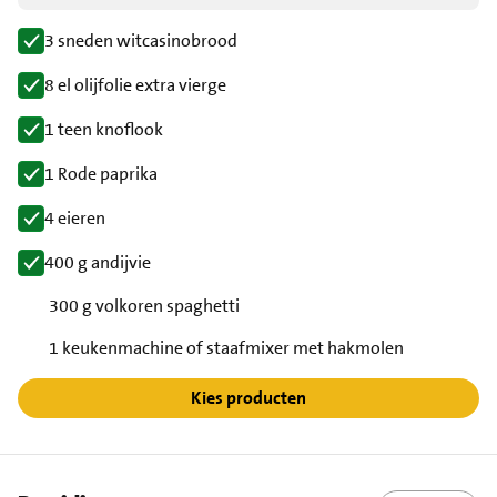
3 sneden witcasinobrood
8 el olijfolie extra vierge
1 teen knoflook
1 Rode paprika
4 eieren
400 g andijvie
300 g volkoren spaghetti
1 keukenmachine of staafmixer met hakmolen
Kies producten