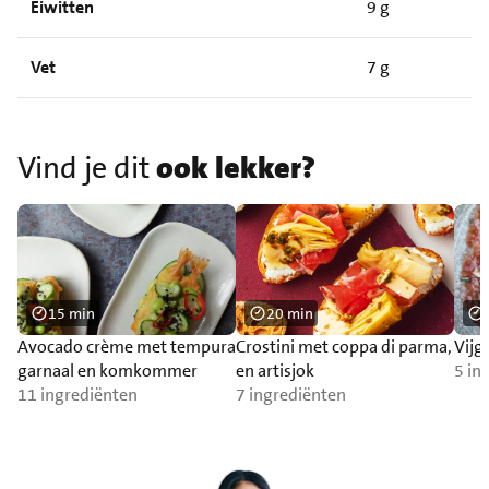
Eiwitten
9 g
Vet
7 g
Vind je dit
ook lekker?
15 min
20 min
Avocado crème met tempura
Crostini met coppa di parma,
Vijg
garnaal en komkommer
en artisjok
5 in
11 ingrediënten
7 ingrediënten