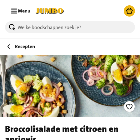
Ga naar zoeken
Ga naar hoofdinhoud
Menu
Recepten
Broccolisalade met citroen en
ansjovis