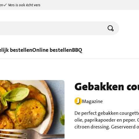
en
Vers is ook écht vers
lijk bestellen
Online bestellen
BBQ
Gebakken co
Magazine
De perfect gebakken courgette
olie, paprikapoeder en peper.
citroen dressing. Geserveerd o