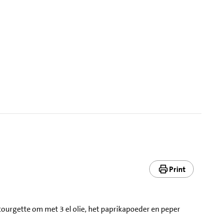
Print
.
e courgette om met 3 el olie, het paprikapoeder en peper