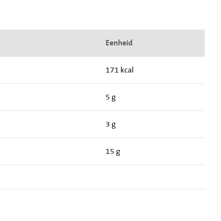
Eenheid
171 kcal
5 g
3 g
15 g