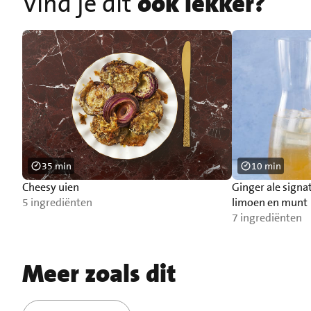
Vind je dit
ook lekker?
35 min
10 min
Cheesy uien
Ginger ale signa
5 ingrediënten
limoen en munt
7 ingrediënten
Meer zoals dit