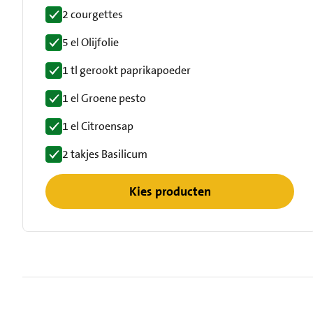
2 courgettes
5 el Olijfolie
1 tl gerookt paprikapoeder
1 el Groene pesto
1 el Citroensap
2 takjes Basilicum
Kies producten