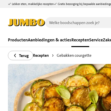
Lekker eten, makkelijke recepten
Gratis bezorging bij bepaalde aanbieding
Ga naar zoeken
Ga naar hoofdinhoud
Producten
Aanbiedingen & acties
Recepten
Service
Zake
Recepten
Gebakken courgette
Terug