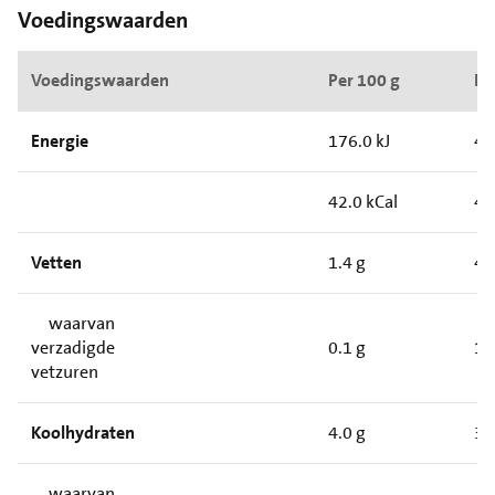
Voedingswaarden
Voedingswaarden
Per 100 g
Pe
Energie
176.0 kJ
4.
42.0 kCal
4.
Vetten
1.4 g
4.
waarvan
verzadigde
0.1 g
1.
vetzuren
Koolhydraten
4.0 g
3.
waarvan