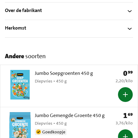
Over de fabrikant
Herkomst
Andere
soorten
0
99
Prijs: 
Jumbo Soepgroenten 450 g
€ 2,20 per k
2,20
/
kilo
Diepvries • 450 g
1
69
Prijs: 
Jumbo Gemengde Groente 450 g
€ 3,76 per k
3,76
/
kilo
Diepvries • 450 g
Goedkoopje