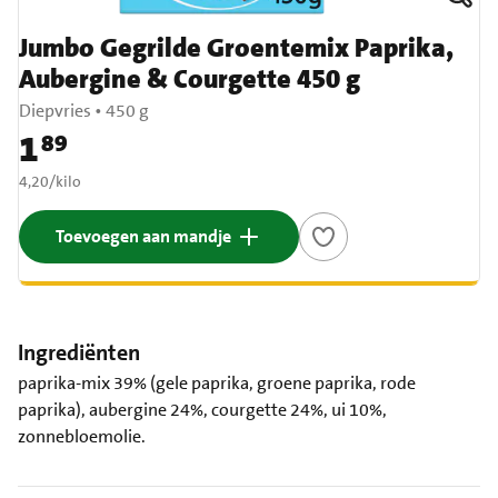
Jumbo Gegrilde Groentemix Paprika,
Aubergine & Courgette 450 g
Diepvries
•
450 g
1
89
Prijs: € 1,89
€ 4,20 per kilo
4,20
/
kilo
Toevoegen aan mandje
Ingrediënten
paprika-mix 39% (gele paprika, groene paprika, rode
paprika), aubergine 24%, courgette 24%, ui 10%,
zonnebloemolie.