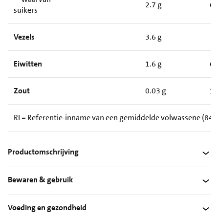
2.7 g
6.
suikers
Vezels
3.6 g
Eiwitten
1.6 g
6.
Zout
0.03 g
1.
RI = Referentie-inname van een gemiddelde volwassene (8400
Productomschrijving
Bewaren & gebruik
Voeding en gezondheid