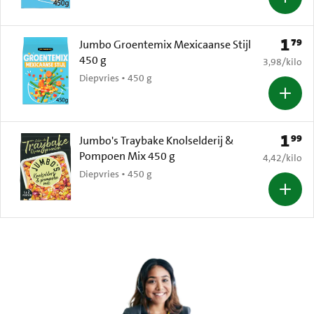
1
79
Prijs: 
Jumbo Groentemix Mexicaanse Stijl
450 g
€ 3,98 per k
3,98
/
kilo
Diepvries • 450 g
1
99
Prijs: 
Jumbo's Traybake Knolselderij &
Pompoen Mix 450 g
€ 4,42 per k
4,42
/
kilo
Diepvries • 450 g