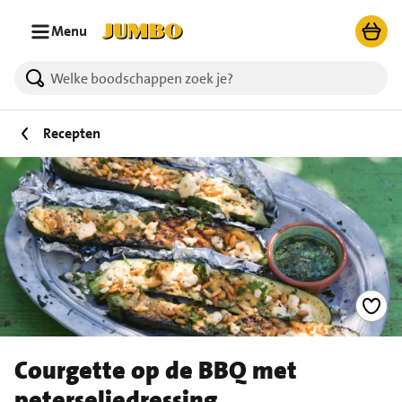
Ga naar zoeken
Ga naar hoofdinhoud
Menu
Recepten
Courgette op de BBQ met
peterseliedressing