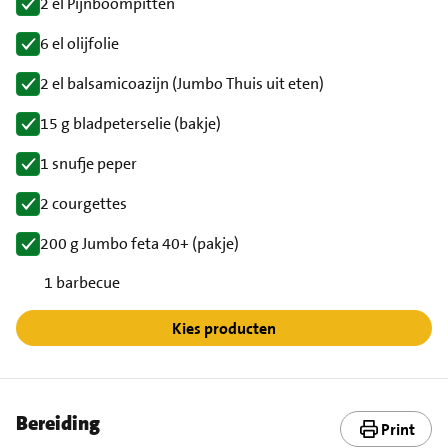
2 el Pijnboompitten
6 el olijfolie
2 el balsamicoazijn (Jumbo Thuis uit eten)
15 g bladpeterselie (bakje)
1 snufje peper
2 courgettes
200 g Jumbo feta 40+ (pakje)
1 barbecue
Kies producten
Bereiding
Print