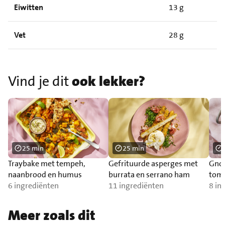
Eiwitten
13 g
Vet
28 g
Vind je dit
ook lekker?
25 min
25 min
Traybake met tempeh,
Gefrituurde asperges met
Gnoc
naanbrood en humus
burrata en serrano ham
toma
6 ingrediënten
11 ingrediënten
zal
8 in
Meer zoals dit