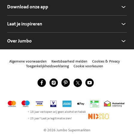
Download onze app
Laat je inspireren
Over Jumbo
Algemene voorwaarden
Kwetsbaarheid melden
Cookies & Privacy
Toegankelijkheidsverklaring
Cookie voorkeuren
Jumbo Facebook
Jumbo Instagram
Jumbo Pinterest
Jumbo Twitter
Jumbo YouTube
Volg ons
Mastercard
Maestro
Visa
Vpay
American Express
Apple Pay
Aanbiedersmedicijne
Thuiswinkel w
< 18 jaar verkopen wij geen alcohol en tabak
NIX18
< 25 jaar? Laat je legitimatie zien!
© 2026 Jumbo Supermarkten