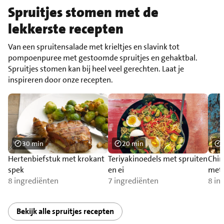
Spruitjes stomen met de
lekkerste recepten
Van een spruitensalade met krieltjes en slavink tot
pompoenpuree met gestoomde spruitjes en gehaktbal.
Spruitjes stomen kan bij heel veel gerechten. Laat je
inspireren door onze recepten.
30 min
20 min
Hertenbiefstuk met krokant
Teriyakinoedels met spruiten
Chin
spek
en ei
met 
8 ingrediënten
7 ingrediënten
8 in
Bekijk alle spruitjes recepten