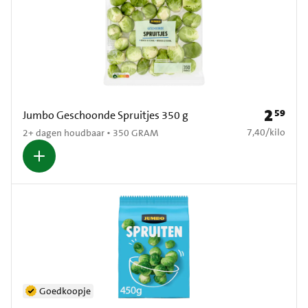
2
59
Prijs: € 2
Jumbo Geschoonde Spruitjes 350 g
€ 7,40 per kilo
7,40
/
kilo
2+ dagen houdbaar • 350 GRAM
Goedkoopje