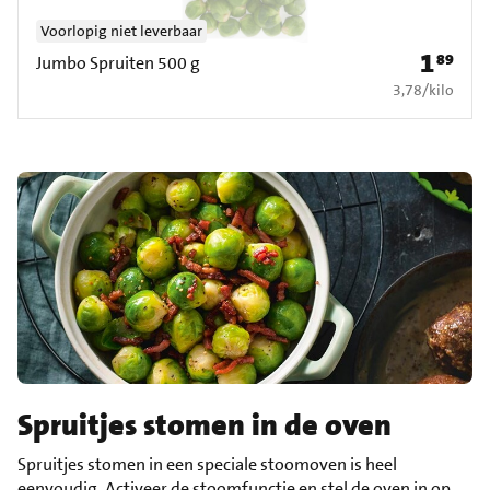
Voorlopig niet leverbaar
1
89
Prijs: € 1
Jumbo Spruiten 500 g
€ 3,78 per kilo
3,78
/
kilo
Spruitjes stomen in de oven
Spruitjes stomen in een speciale stoomoven is heel
eenvoudig. Activeer de stoomfunctie en stel de oven in op