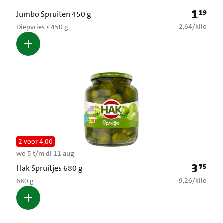
1
19
Prijs: € 1
Jumbo Spruiten 450 g
€ 2,64 per kilo
2,64
/
kilo
Diepvries • 450 g
2 voor 4,00
wo 5 t/m di 11 aug
3
75
Prijs: € 3
Hak Spruitjes 680 g
€ 9,26 per kilo
9,26
/
kilo
680 g