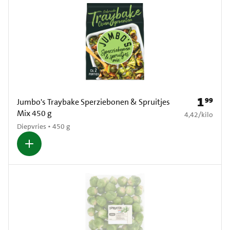
1
99
Prijs: € 1
Jumbo's Traybake Sperziebonen & Spruitjes
Mix 450 g
€ 4,42 per kilo
4,42
/
kilo
Diepvries • 450 g