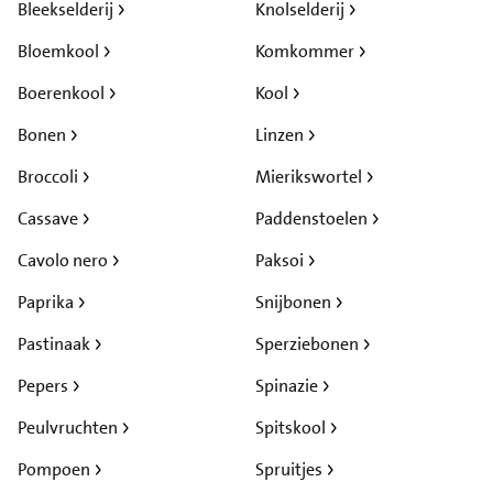
Bleekselderij
Knolselderij
Bloemkool
Komkommer
Boerenkool
Kool
Bonen
Linzen
Broccoli
Mierikswortel
Cassave
Paddenstoelen
Cavolo nero
Paksoi
Paprika
Snijbonen
Pastinaak
Sperziebonen
Pepers
Spinazie
Peulvruchten
Spitskool
Pompoen
Spruitjes