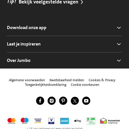
Tip!
Bekijk veelgestelde vragen
Download onze app
Laat je inspireren
Over Jumbo
Algemene voorwaarden
Kwetsbaarheid melden
Cookies & Privacy
Toegankelijkheidsverklaring
Cookie voorkeuren
Jumbo Facebook
Jumbo Instagram
Jumbo Pinterest
Jumbo Twitter
Jumbo YouTube
Volg ons
Mastercard
Maestro
Visa
Vpay
American Express
Apple Pay
Aanbiedersmedicijne
Thuiswinkel w
< 18 jaar verkopen wij geen alcohol en tabak