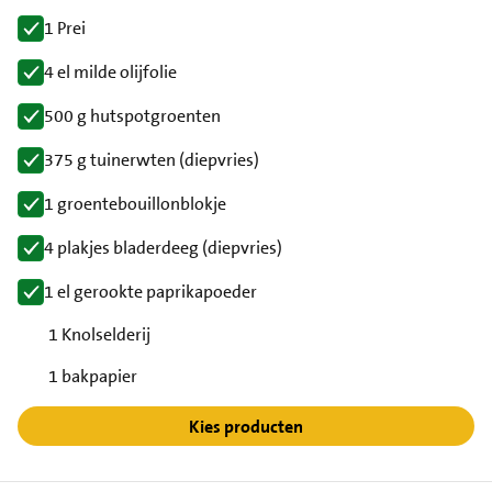
1 Prei
4 el milde olijfolie
500 g hutspotgroenten
375 g tuinerwten (diepvries)
1 groentebouillonblokje
4 plakjes bladerdeeg (diepvries)
1 el gerookte paprikapoeder
1 Knolselderij
1 bakpapier
Kies producten