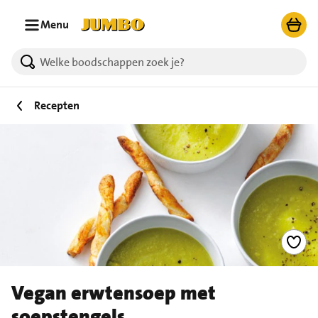
Ga naar zoeken
Ga naar hoofdinhoud
Menu
Recepten
Vegan erwtensoep met
soepstengels