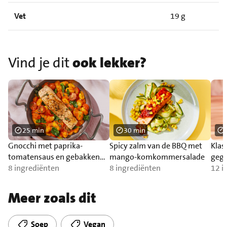
Vet
19 g
Vind je dit
ook lekker?
25 min
30 min
Gnocchi met paprika-
Spicy zalm van de BBQ met
Klas
tomatensaus en gebakken
mango-komkommersalade
gegr
zalm
8 ingrediënten
8 ingrediënten
12 i
Meer zoals dit
Soep
Vegan