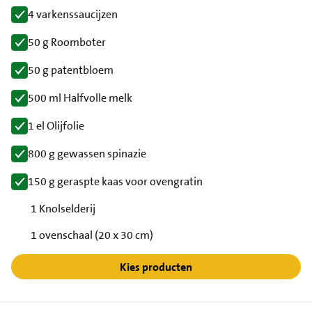
4 varkenssaucijzen
50 g Roomboter
50 g patentbloem
500 ml Halfvolle melk
1 el Olijfolie
800 g gewassen spinazie
150 g geraspte kaas voor ovengratin
1 Knolselderij
1 ovenschaal (20 x 30 cm)
Kies producten