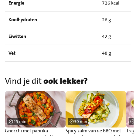
Energie
726 kcal
Koolhydraten
26 g
Eiwitten
42 g
Vet
48 g
Vind je dit
ook lekker?
25 min
30 min
Gnocchi met paprika-
Spicy zalm van de BBQ met
Tray