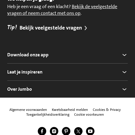
Heb je een vraag of een klacht?
Bekijk de veelgestelde
vragen of neem contact met ons op
.
Tip!
Bekijk veelgestelde vragen
Download onze app
Laat je inspireren
Over Jumbo
Algemene voorwaarden
Kwetsbaarheid melden
Cookies & Privacy
Toegankelijkheidsverklaring
Cookie voorkeuren
Jumbo Facebook
Jumbo Instagram
Jumbo Pinterest
Jumbo Twitter
Jumbo YouTube
Volg ons