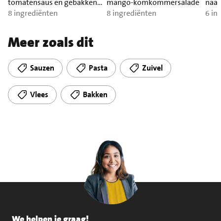
tomatensaus en gebakken
mango-komkommersalade
naa
zalm
8 ingrediënten
8 ingrediënten
6 in
Meer zoals dit
Sauzen
Pasta
Zuivel
Vlees
Bakken
We helpen je graag!