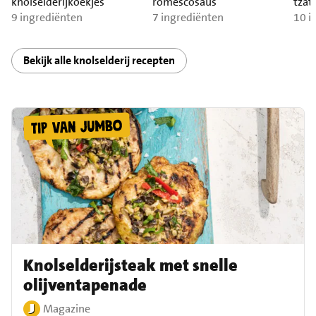
knolselderijkoekjes
romescosaus
tzatz
9 ingrediënten
7 ingrediënten
10 i
Bekijk alle knolselderij recepten
Knolselderijsteak met snelle
olijventapenade
Magazine