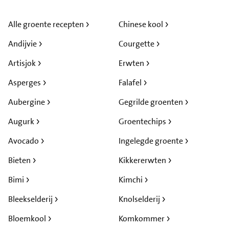
Alle groente recepten
Chinese kool
Andijvie
Courgette
Artisjok
Erwten
Asperges
Falafel
Aubergine
Gegrilde groenten
Augurk
Groentechips
Avocado
Ingelegde groente
Bieten
Kikkererwten
Bimi
Kimchi
Bleekselderij
Knolselderij
Bloemkool
Komkommer