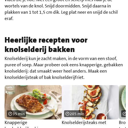
wortels van de knol. Snijd doormidden. Snijd daarna in
plakken van 1 tot 1,5 cm dik. Leg plat neer en snijd de schil
eraf.
Heerlijke recepten voor
knolselderij bakken
Knolselderij kun je zacht maken, in de vorm van een stoof,
puree of soep. Maar probeer ook eens knapperige, gebakken
knolselderij: dat smaakt weer heel anders. Maak een
knolselderijsteak of bak knolselderijfriet.
35 min
205 min
Knapperige
Knolselderijsteaks met
Broo