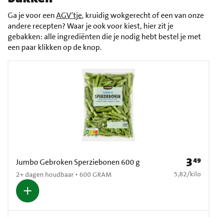
Ga je voor een
AGV’tje
, kruidig wokgerecht of een van onze
andere recepten? Waar je ook voor kiest, hier zit je
gebakken: alle ingrediënten die je nodig hebt bestel je met
een paar klikken op de knop.
3
49
Prijs: € 3
Jumbo Gebroken Sperziebonen 600 g
€ 5,82 per kilo
5,82
/
kilo
2+ dagen houdbaar • 600 GRAM