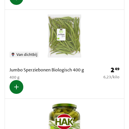
Van dichtbij
2
49
Prijs: € 2
Jumbo Sperziebonen Biologisch 400 g
€ 6,23 per kilo
6,23
/
kilo
400 g