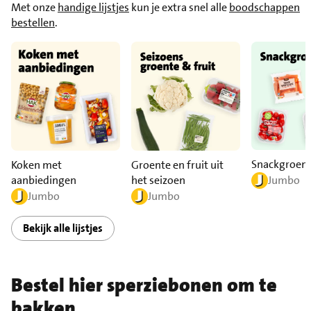
Met onze
handige lijstjes
kun je extra snel alle
boodschappen
bestellen
.
Snackgroen
Koken met
Groente en fruit uit
aanbiedingen
het seizoen
Jumbo
Jumbo
Jumbo
Bekijk alle lijstjes
Bestel hier sperziebonen om te
bakken