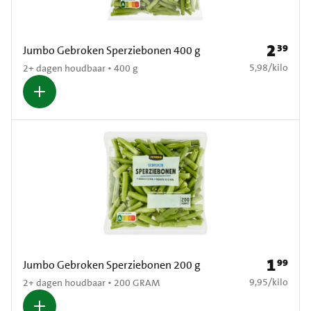
2
39
Prijs: € 2
Jumbo Gebroken Sperziebonen 400 g
€ 5,98 per kilo
5,98
/
kilo
2+ dagen houdbaar • 400 g
1
99
Prijs: € 1
Jumbo Gebroken Sperziebonen 200 g
€ 9,95 per kilo
9,95
/
kilo
2+ dagen houdbaar • 200 GRAM