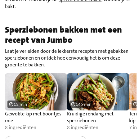
bakt.
Sperziebonen bakken met een
recept van Jumbo
Laat je verleiden door de lekkerste recepten met gebakken
sperziebonen en ontdek hoe eenvoudig het is om deze
groente te bakken.
15 min
145 min
Gewokte kip met boontjes-
Kruidige rendang met
Teri
mie
sperziebonen
kip
8 ingrediënten
8 ingrediënten
7 in