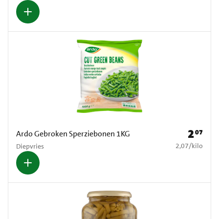
2
07
Prijs: € 2
Ardo Gebroken Sperziebonen 1KG
€ 2,07 per kilo
2,07
/
kilo
Diepvries