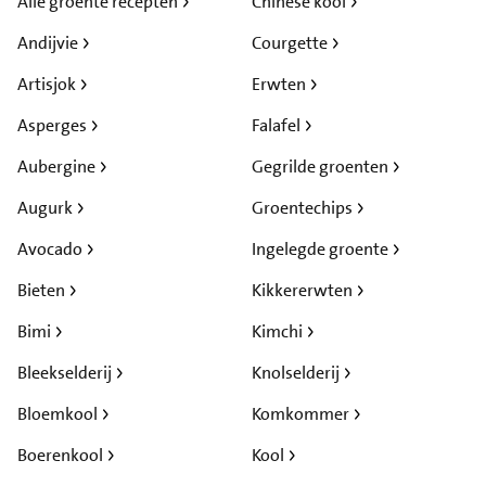
Alle groente recepten
Chinese kool
Andijvie
Courgette
Artisjok
Erwten
Asperges
Falafel
Aubergine
Gegrilde groenten
Augurk
Groentechips
Avocado
Ingelegde groente
Bieten
Kikkererwten
Bimi
Kimchi
Bleekselderij
Knolselderij
Bloemkool
Komkommer
Boerenkool
Kool