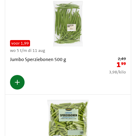
voor 1,99
wo 5 t/m di 11 aug
Oude prijs: € 2
2,49
Jumbo Sperziebonen 500 g
1
99
Nieuwe pr
€ 3,98 per kilo
3,98
/
kilo