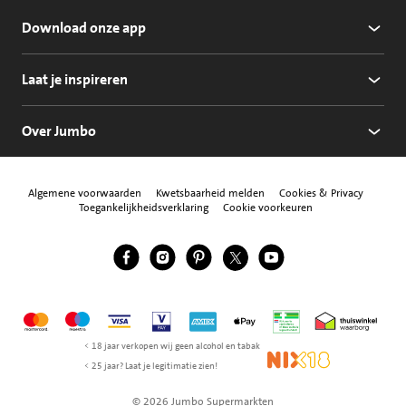
Download onze app
Laat je inspireren
Over Jumbo
Algemene voorwaarden
Kwetsbaarheid melden
Cookies & Privacy
Toegankelijkheidsverklaring
Cookie voorkeuren
Jumbo Facebook
Jumbo Instagram
Jumbo Pinterest
Jumbo Twitter
Jumbo YouTube
Volg ons
Mastercard
Maestro
Visa
Vpay
American Express
Apple Pay
Aanbiedersmedicijne
Thuiswinkel w
< 18 jaar verkopen wij geen alcohol en tabak
NIX18
< 25 jaar? Laat je legitimatie zien!
© 2026 Jumbo Supermarkten