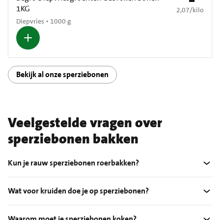
1KG
€ 2,07 per kilo
2,07
/
kilo
Diepvries • 1000 g
Bekijk al onze sperziebonen
Veelgestelde vragen over
sperziebonen bakken
Kun je rauw sperziebonen roerbakken?
Wat voor kruiden doe je op sperziebonen?
Waarom moet je sperziebonen koken?