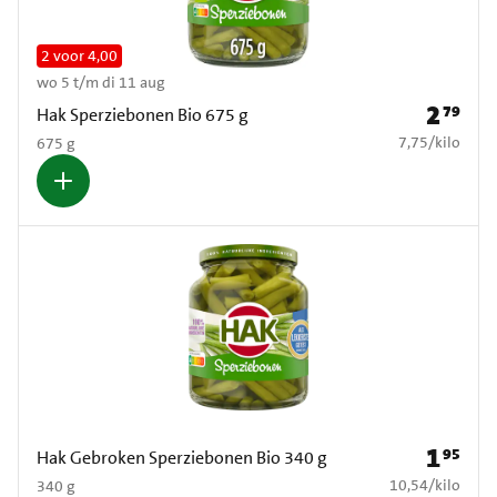
2 voor 4,00
wo 5 t/m di 11 aug
2
79
Prijs: € 2
Hak Sperziebonen Bio 675 g
€ 7,75 per kilo
7,75
/
kilo
675 g
1
95
Prijs: € 1
Hak Gebroken Sperziebonen Bio 340 g
€ 10,54 per kilo
10,54
/
kilo
340 g