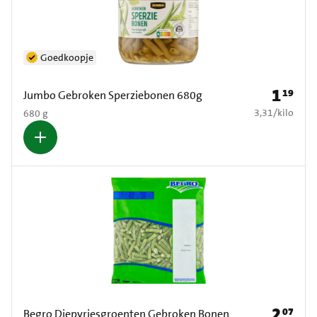
Goedkoopje
1
19
Prijs: € 1
Jumbo Gebroken Sperziebonen 680g
€ 3,31 per kilo
3,31
/
kilo
680 g
2
07
Prijs: € 2
Begro Diepvriesgroenten Gebroken Bonen