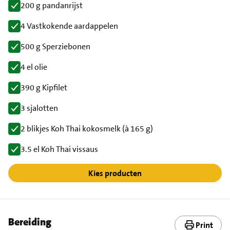
200 g pandanrijst
4 Vastkokende aardappelen
500 g Sperziebonen
4 el olie
390 g Kipfilet
3 sjalotten
2 blikjes Koh Thai kokosmelk (à 165 g)
3.5 el Koh Thai vissaus
Kies producten
Bereiding
Print