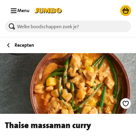
Ga naar zoeken
Ga naar hoofdinhoud
Menu
Recepten
Thaise massaman curry