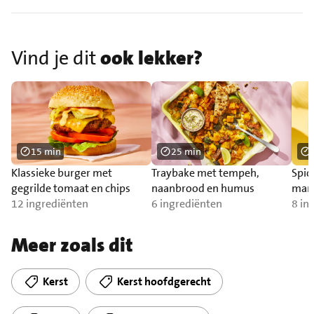
Vind je dit
ook lekker?
15 min
25 min
Klassieke burger met
Traybake met tempeh,
Spic
gegrilde tomaat en chips
naanbrood en humus
man
12 ingrediënten
6 ingrediënten
8 in
Meer zoals dit
Kerst
Kerst hoofdgerecht