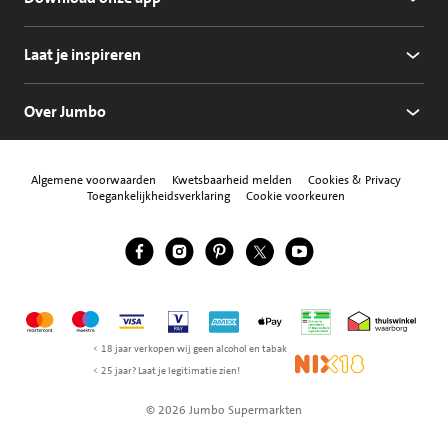
Laat je inspireren
Over Jumbo
Algemene voorwaarden
Kwetsbaarheid melden
Cookies & Privacy
Toegankelijkheidsverklaring
Cookie voorkeuren
Jumbo Facebook
Jumbo Instagram
Jumbo Pinterest
Jumbo Twitter
Jumbo YouTube
Volg ons
Mastercard
Maestro
Visa
Vpay
American Express
Apple Pay
Aanbiedersmedicijne
Thuiswinkel w
< 18 jaar verkopen wij geen alcohol en tabak
NIX18
< 25 jaar? Laat je legitimatie zien!
© 2026 Jumbo Supermarkten