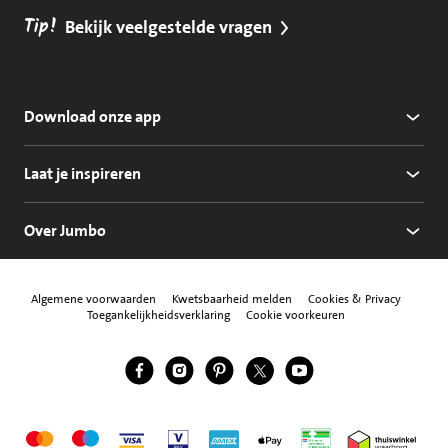
Tip!
Bekijk veelgestelde vragen
Download onze app
Laat je inspireren
Over Jumbo
Algemene voorwaarden
Kwetsbaarheid melden
Cookies & Privacy
Toegankelijkheidsverklaring
Cookie voorkeuren
Jumbo Facebook
Jumbo Instagram
Jumbo Pinterest
Jumbo Twitter
Jumbo YouTube
Volg ons
Mastercard
Maestro
Visa
Vpay
American Express
Apple Pay
Aanbiedersmedicijne
Thuiswinkel w