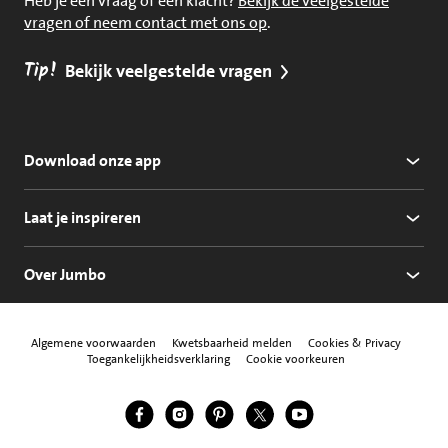
Heb je een vraag of een klacht?
Bekijk de veelgestelde
vragen of neem contact met ons op
.
Tip!
Bekijk veelgestelde vragen
Download onze app
Laat je inspireren
Over Jumbo
Algemene voorwaarden
Kwetsbaarheid melden
Cookies & Privacy
Toegankelijkheidsverklaring
Cookie voorkeuren
Jumbo Facebook
Jumbo Instagram
Jumbo Pinterest
Jumbo Twitter
Jumbo YouTube
Volg ons