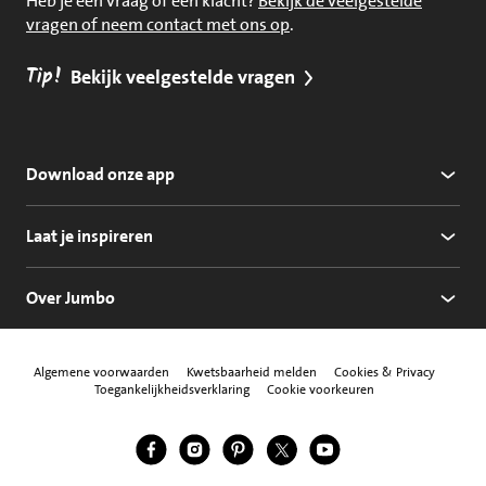
Heb je een vraag of een klacht?
Bekijk de veelgestelde
vragen of neem contact met ons op
.
Tip!
Bekijk veelgestelde vragen
Download onze app
Laat je inspireren
Over Jumbo
Algemene voorwaarden
Kwetsbaarheid melden
Cookies & Privacy
Toegankelijkheidsverklaring
Cookie voorkeuren
Jumbo Facebook
Jumbo Instagram
Jumbo Pinterest
Jumbo Twitter
Jumbo YouTube
Volg ons