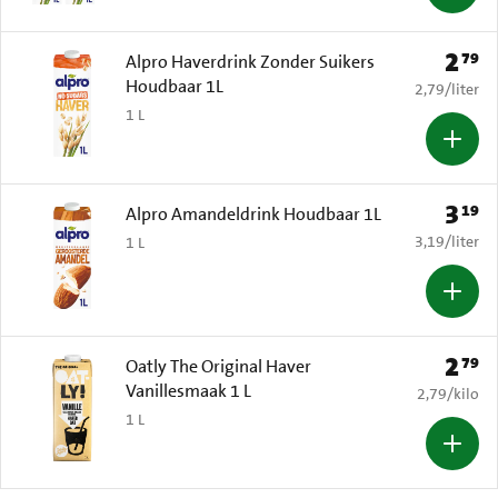
2
79
Prijs: 
Alpro Haverdrink Zonder Suikers
Houdbaar 1L
€ 2,79 per li
2,79
/
liter
1 L
3
19
Prijs: 
Alpro Amandeldrink Houdbaar 1L
€ 3,19 per li
3,19
/
liter
1 L
2
79
Prijs: 
Oatly The Original Haver
Vanillesmaak 1 L
€ 2,79 per k
2,79
/
kilo
1 L