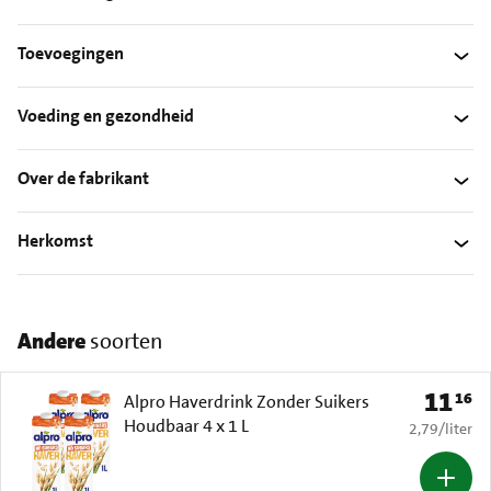
Toevoegingen
Voeding en gezondheid
Over de fabrikant
Herkomst
Andere
soorten
11
16
Prijs: € 
Alpro Haverdrink Zonder Suikers
Houdbaar 4 x 1 L
€ 2,79 per li
2,79
/
liter