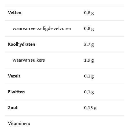
Vetten
0,8 g
waarvan verzadigde vetzuren
0,8 g
Koolhydraten
2,7 g
waarvan suikers
1,9 g
Vezels
0,1 g
Eiwitten
0,1 g
Zout
0,13 g
Vitaminen: