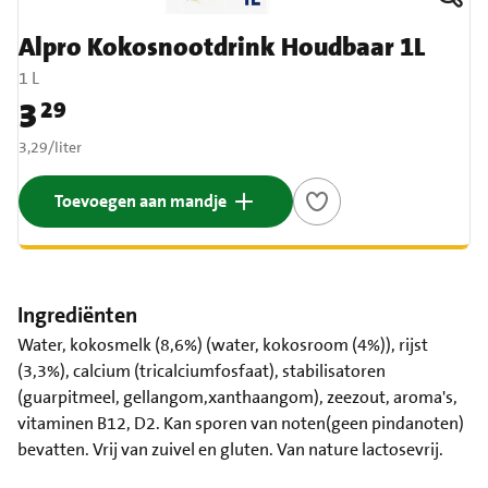
Alpro Kokosnootdrink Houdbaar 1L
1 L
3
29
Prijs: € 3,29
€ 3,29 per liter
3,29
/
liter
Toevoegen aan mandje
Ingrediënten
Water, kokosmelk (8,6%) (water, kokosroom (4%)), rijst
(3,3%), calcium (tricalciumfosfaat), stabilisatoren
(guarpitmeel, gellangom,xanthaangom), zeezout, aroma's,
vitaminen B12, D2. Kan sporen van noten(geen pindanoten)
bevatten. Vrij van zuivel en gluten. Van nature lactosevrij.