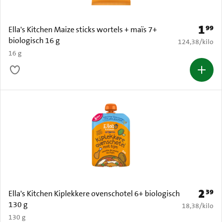
1
99
Prijs: 
Ella's Kitchen Maize sticks wortels + maïs 7+
biologisch 16 g
€ 124,38 per k
124,38
/
kilo
16 g
2
39
Prijs: 
Ella's Kitchen Kiplekkere ovenschotel 6+ biologisch
130 g
€ 18,38 per k
18,38
/
kilo
130 g