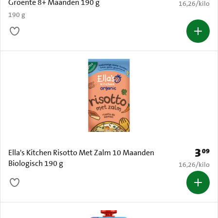
Groente 8+ Maanden 190 g
€ 16,26 per k
16,26
/
kilo
190 g
3
09
Prijs: 
Ella's Kitchen Risotto Met Zalm 10 Maanden
Biologisch 190 g
€ 16,26 per k
16,26
/
kilo