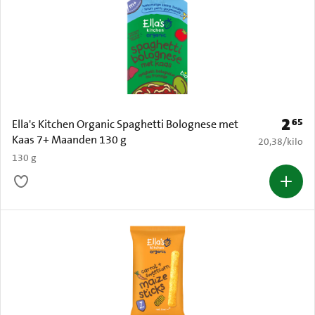
2
65
Prijs: 
Ella's Kitchen Organic Spaghetti Bolognese met
Kaas 7+ Maanden 130 g
€ 20,38 per k
20,38
/
kilo
130 g