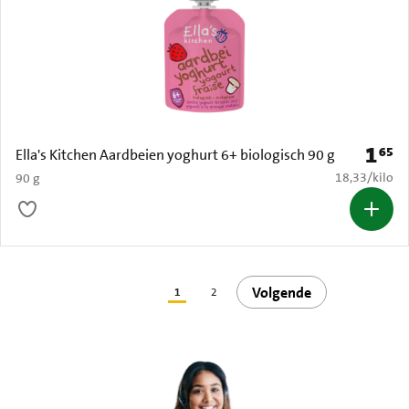
1
65
Prijs: 
Ella's Kitchen Aardbeien yoghurt 6+ biologisch 90 g
€ 18,33 per k
18,33
/
kilo
90 g
Volgende
1
2