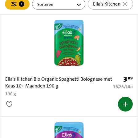
Filteren
Ella's Kitchen
1
actief
3
09
Prijs: 
Ella's Kitchen Bio Organic Spaghetti Bolognese met
Kaas 10+ Maanden 190 g
€ 16,26 per k
16,26
/
kilo
190 g