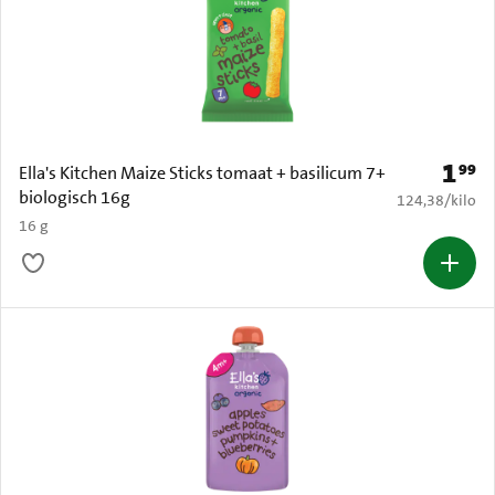
1
99
Prijs: 
Ella's Kitchen Maize Sticks tomaat + basilicum 7+
biologisch 16g
€ 124,38 per k
124,38
/
kilo
16 g