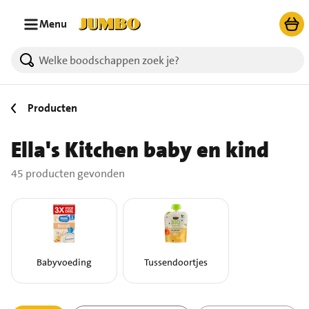
Ga naar zoeken
Ga naar hoofdinhoud
Menu
45 producten gevonden.
Producten
Ella's Kitchen baby en kind
45 producten gevonden
Babyvoeding
Tussendoortjes