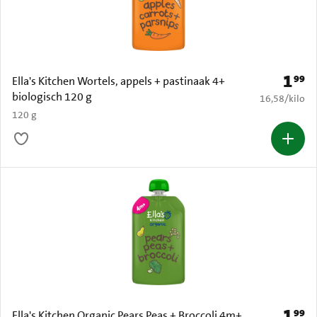
1
99
Prijs: 
Ella's Kitchen Wortels, appels + pastinaak 4+
biologisch 120 g
€ 16,58 per k
16,58
/
kilo
120 g
1
99
Prijs: 
Ella's Kitchen Organic Pears Peas + Broccoli 4m+