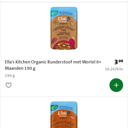
3
09
Prijs: 
Ella's Kitchen Organic Runderstoof met Wortel 8+
Maanden 190 g
€ 16,26 per k
16,26
/
kilo
190 g