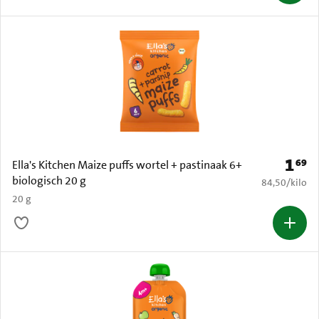
1
69
Prijs: 
Ella's Kitchen Maize puffs wortel + pastinaak 6+
biologisch 20 g
€ 84,50 per k
84,50
/
kilo
20 g