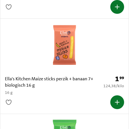
1
99
Prijs: 
Ella's Kitchen Maize sticks perzik + banaan 7+
biologisch 16 g
€ 124,38 per k
124,38
/
kilo
16 g