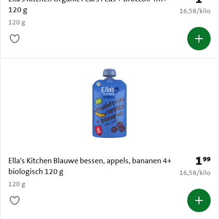
120 g
€ 16,58 per k
16,58
/
kilo
120 g
1
99
Prijs: 
Ella's Kitchen Blauwe bessen, appels, bananen 4+
biologisch 120 g
€ 16,58 per k
16,58
/
kilo
120 g