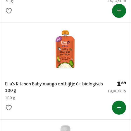
€ 24,14 per k
24,14
/
kilo
70 g
1
89
Prijs: 
Ella's Kitchen Baby mango ontbijtje 6+ biologisch
100 g
€ 18,90 per k
18,90
/
kilo
100 g