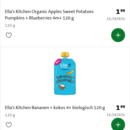
1
99
Prijs: 
Ella's Kitchen Organic Apples Sweet Potatoes
Pumpkins + Blueberries 4m+ 120 g
€ 16,58 per k
16,58
/
kilo
120 g
1
99
Prijs: 
Ella's Kitchen Bananen + kokos 4+ biologisch 120 g
€ 16,58 per k
16,58
/
kilo
120 g