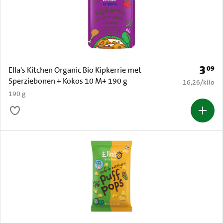
3
09
Prijs: 
Ella's Kitchen Organic Bio Kipkerrie met
Sperziebonen + Kokos 10 M+ 190 g
€ 16,26 per k
16,26
/
kilo
190 g