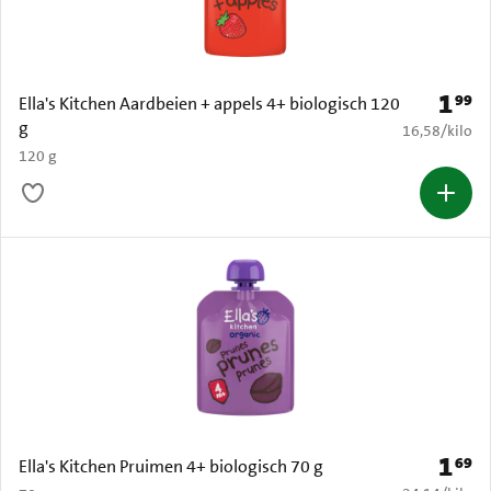
1
99
Prijs: 
Ella's Kitchen Aardbeien + appels 4+ biologisch 120
g
€ 16,58 per k
16,58
/
kilo
120 g
1
69
Prijs: 
Ella's Kitchen Pruimen 4+ biologisch 70 g