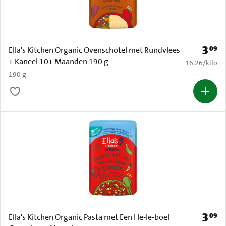
3
09
Prijs: 
Ella's Kitchen Organic Ovenschotel met Rundvlees
+ Kaneel 10+ Maanden 190 g
€ 16,26 per k
16,26
/
kilo
190 g
3
09
Prijs: 
Ella's Kitchen Organic Pasta met Een He-le-boel