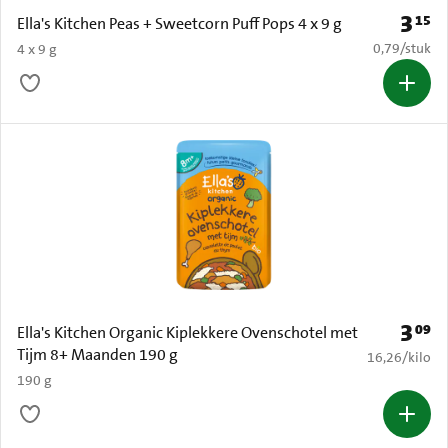
3
15
Prijs: 
Ella's Kitchen Peas + Sweetcorn Puff Pops 4 x 9 g
€ 0,79 per s
0,79
/
stuk
4 x 9 g
3
09
Prijs: 
Ella's Kitchen Organic Kiplekkere Ovenschotel met
Tijm 8+ Maanden 190 g
€ 16,26 per k
16,26
/
kilo
190 g