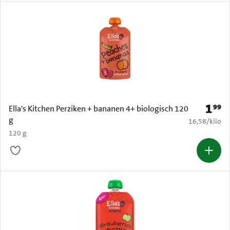
1
99
Prijs: 
Ella's Kitchen Perziken + bananen 4+ biologisch 120
g
€ 16,58 per k
16,58
/
kilo
120 g