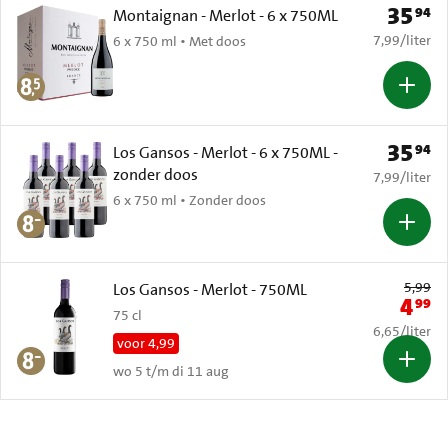
35
94
Prijs: € 
Montaignan - Merlot - 6 x 750ML
€ 7,99 per li
7,99
/
liter
6 x 750 ml • Met doos
35
94
Prijs: € 
Los Gansos - Merlot - 6 x 750ML -
zonder doos
€ 7,99 per li
7,99
/
liter
6 x 750 ml • Zonder doos
Oude prijs: 
5,99
Los Gansos - Merlot - 750ML
4
99
Nieuwe 
75 cl
€ 6,65 per li
6,65
/
liter
voor 4,99
wo 5 t/m di 11 aug