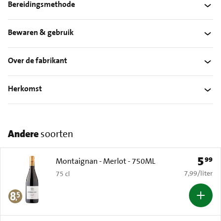
Bereidingsmethode
Bewaren & gebruik
Over de fabrikant
Herkomst
Andere
soorten
5
99
Prijs: 
Montaignan - Merlot - 750ML
€ 7,99 per li
7,99
/
liter
75 cl