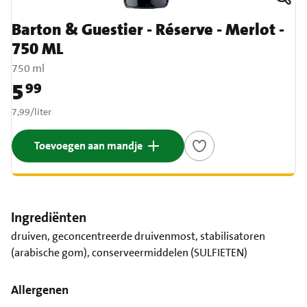
Barton & Guestier - Réserve - Merlot -
750 ML
750 ml
5
99
Prijs: € 5,99
€ 7,99 per liter
7,99
/
liter
Toevoegen aan mandje
Ingrediënten
druiven, geconcentreerde druivenmost, stabilisatoren
(arabische gom), conserveermiddelen (SULFIETEN)
Allergenen