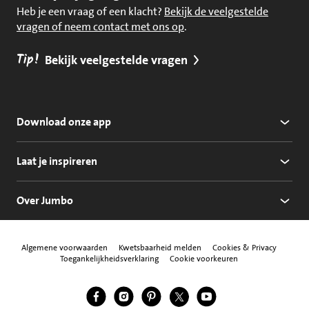
Heb je een vraag of een klacht?
Bekijk de veelgestelde
vragen of neem contact met ons op
.
Tip!
Bekijk veelgestelde vragen
Download onze app
Laat je inspireren
Over Jumbo
Algemene voorwaarden
Kwetsbaarheid melden
Cookies & Privacy
Toegankelijkheidsverklaring
Cookie voorkeuren
Jumbo Facebook
Jumbo Instagram
Jumbo Pinterest
Jumbo Twitter
Jumbo YouTube
Volg ons