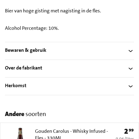
Bier van hoge gisting met nagisting in de fles.
Alcohol Percentage: 10%.
Bewaren & gebruik
Over de fabrikant
Herkomst
Andere
soorten
2
99
Prijs: 
Gouden Carolus - Whisky Infused -
Fles - 330ML
€ 9,06 per li
9,06
/
liter