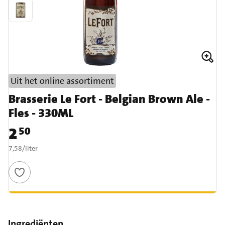
Uit het online assortiment
Brasserie Le Fort - Belgian Brown Ale -
Fles - 330ML
2
50
Prijs: € 2,50
€ 7,58 per liter
7,58
/
liter
Ingrediënten