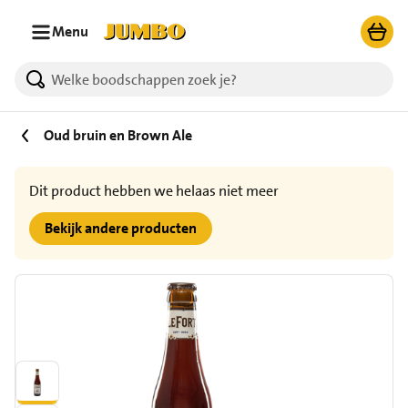
Ga naar zoeken
Ga naar hoofdinhoud
Menu
Oud bruin en Brown Ale
Dit product hebben we helaas niet meer
Bekijk andere producten