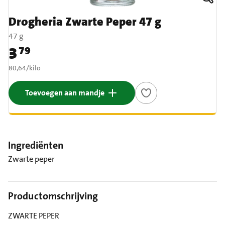
Drogheria Zwarte Peper 47 g
47 g
3
79
Prijs: € 3,79
€ 80,64 per kilo
80,64
/
kilo
Toevoegen aan mandje
Ingrediënten
Zwarte peper
Productomschrijving
ZWARTE PEPER