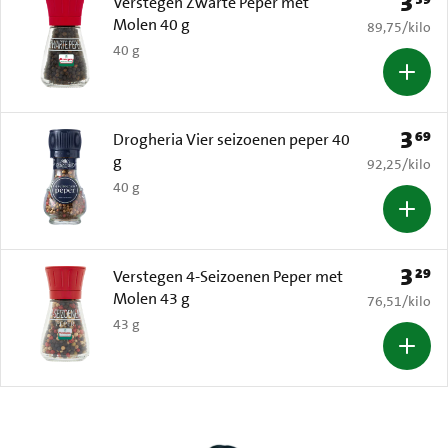
3
Prijs: 
Verstegen Zwarte Peper met
Molen 40 g
€ 89,75 per k
89,75
/
kilo
40 g
3
69
Prijs: 
Drogheria Vier seizoenen peper 40
g
€ 92,25 per k
92,25
/
kilo
40 g
3
29
Prijs: 
Verstegen 4-Seizoenen Peper met
Molen 43 g
€ 76,51 per k
76,51
/
kilo
43 g