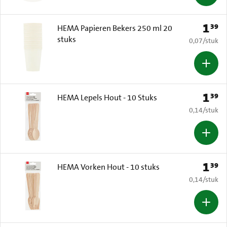
1
39
Prijs: 
HEMA Papieren Bekers 250 ml 20
stuks
€ 0,07 per s
0,07
/
stuk
1
39
Prijs: 
HEMA Lepels Hout - 10 Stuks
€ 0,14 per s
0,14
/
stuk
1
39
Prijs: 
HEMA Vorken Hout - 10 stuks
€ 0,14 per s
0,14
/
stuk