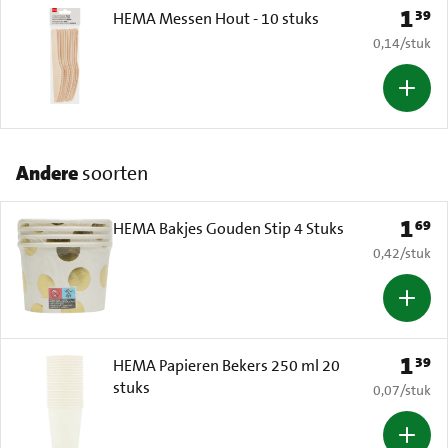
1
39
Prijs: 
HEMA Messen Hout - 10 stuks
€ 0,14 per s
0,14
/
stuk
Andere
soorten
1
69
Prijs: 
HEMA Bakjes Gouden Stip 4 Stuks
€ 0,42 per s
0,42
/
stuk
1
39
Prijs: 
HEMA Papieren Bekers 250 ml 20
stuks
€ 0,07 per s
0,07
/
stuk