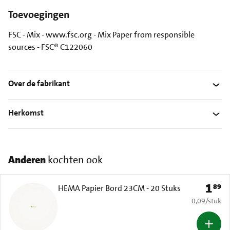
Toevoegingen
FSC - Mix - www.fsc.org - Mix Paper from responsible
sources - FSC® C122060
Over de fabrikant
Herkomst
Anderen
kochten ook
1
89
Prijs: 
HEMA Papier Bord 23CM - 20 Stuks
€ 0,09 per s
0,09
/
stuk