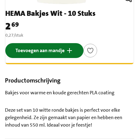
HEMA Bakjes Wit - 10 Stuks
2
69
Prijs: € 2,69
€ 0,27 per stuk
0,27
/
stuk
Toevoegen aan mandje
Productomschrijving
Bakjes voor warme en koude gerechten PLA coating
Deze set van 10 witte ronde bakjes is perfect voor elke
gelegenheid. Ze zijn gemaakt van papier en hebben een
inhoud van 550 ml. Ideaal voor je feestje!