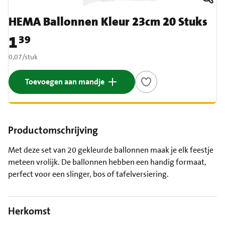
HEMA Ballonnen Kleur 23cm 20 Stuks
1
39
Prijs: € 1,39
€ 0,07 per stuk
0,07
/
stuk
Toevoegen aan mandje
Productomschrijving
Met deze set van 20 gekleurde ballonnen maak je elk feestje
meteen vrolijk. De ballonnen hebben een handig formaat,
perfect voor een slinger, bos of tafelversiering.
Herkomst