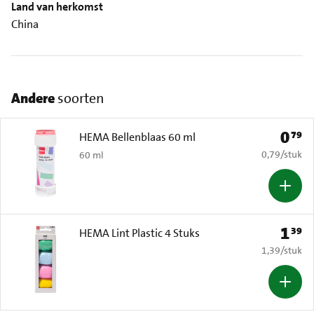
Land van herkomst
China
Andere
soorten
0
79
Prijs: 
HEMA Bellenblaas 60 ml
€ 0,79 per s
0,79
/
stuk
60 ml
1
39
Prijs: 
HEMA Lint Plastic 4 Stuks
€ 1,39 per s
1,39
/
stuk