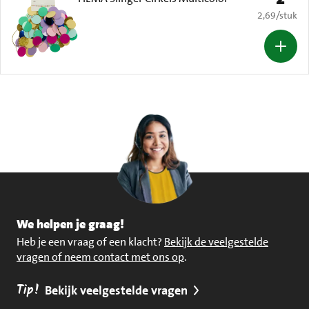
€ 2,69 per s
2,69
/
stuk
We helpen je graag!
Heb je een vraag of een klacht?
Bekijk de veelgestelde
vragen of neem contact met ons op
.
Tip!
Bekijk veelgestelde vragen