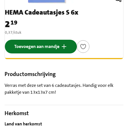
HEMA Cadeautasjes S 6x
2
19
Prijs: € 2,19
€ 0,37 per stuk
0,37
/
stuk
Toevoegen aan mandje
Productomschrijving
Verras met deze set van 6 cadeautasjes. Handig voor elk
pakketje van 13x13x7 cm!
Herkomst
Land van herkomst