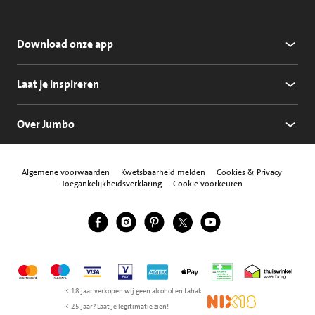
Download onze app
Laat je inspireren
Over Jumbo
Algemene voorwaarden
Kwetsbaarheid melden
Cookies & Privacy
Toegankelijkheidsverklaring
Cookie voorkeuren
Jumbo Facebook
Jumbo Instagram
Jumbo Pinterest
Jumbo Twitter
Jumbo YouTube
Volg ons
Mastercard
Maestro
Visa
Vpay
American Express
Apple Pay
Aanbiedersmedicijne
Thuiswinkel w
< 18 jaar verkopen wij geen alcohol en tabak
NIX18
< 25 jaar? Laat je legitimatie zien!