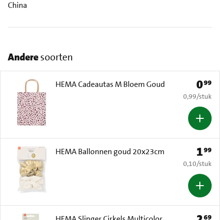
China
Andere
soorten
0
99
Prijs: 
HEMA Cadeautas M Bloem Goud
€ 0,99 per s
0,99
/
stuk
1
99
Prijs: 
HEMA Ballonnen goud 20x23cm
€ 0,10 per s
0,10
/
stuk
2
69
Prijs: 
HEMA Slinger Cirkels Multicolor