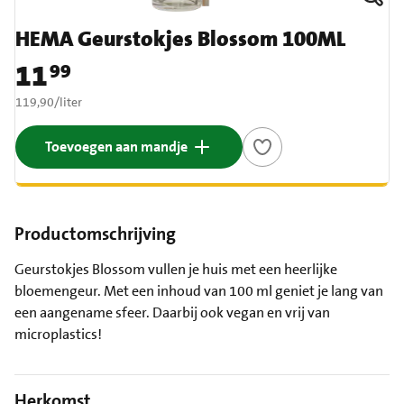
HEMA Geurstokjes Blossom 100ML
11
99
Prijs: € 11,99
€ 119,90 per liter
119,90
/
liter
Toevoegen aan mandje
Productomschrijving
Geurstokjes Blossom vullen je huis met een heerlijke
bloemengeur. Met een inhoud van 100 ml geniet je lang van
een aangename sfeer. Daarbij ook vegan en vrij van
microplastics!
Herkomst