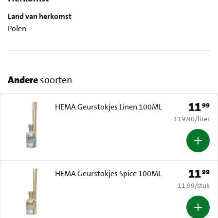
Land van herkomst
Polen
Andere
soorten
11
99
Prijs: € 
HEMA Geurstokjes Linen 100ML
€ 119,90 per li
119,90
/
liter
11
99
Prijs: € 
HEMA Geurstokjes Spice 100ML
€ 11,99 per s
11,99
/
stuk