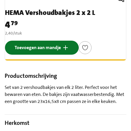
HEMA Vershoudbakjes 2 x 2 L
4
79
Prijs: € 4,79
€ 2,40 per stuk
2,40
/
stuk
Toevoegen aan mandje
Productomschrijving
Set van 2 vershoudbakjes van elk 2 liter. Perfect voor het
bewaren van eten. De bakjes zijn vaatwasserbestendig. Met
een grootte van 23x16,5x8 cm passen ze in elke keuken.
Herkomst