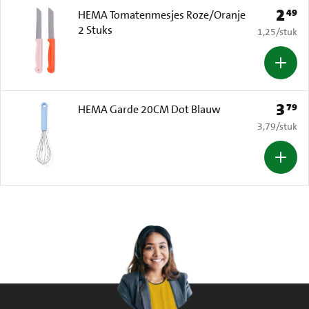
2
49
Prijs: 
HEMA Tomatenmesjes Roze/Oranje
2 Stuks
€ 1,25 per s
1,25
/
stuk
3
79
Prijs: 
HEMA Garde 20CM Dot Blauw
€ 3,79 per s
3,79
/
stuk