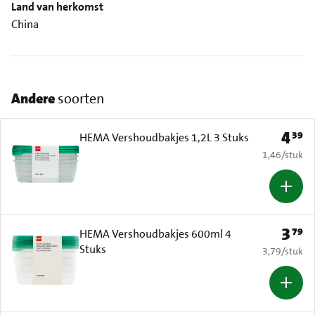
Land van herkomst
China
Andere
soorten
4
39
Prijs: 
HEMA Vershoudbakjes 1,2L 3 Stuks
€ 1,46 per s
1,46
/
stuk
3
79
Prijs: 
HEMA Vershoudbakjes 600ml 4
Stuks
€ 3,79 per s
3,79
/
stuk