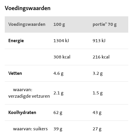
Voedingswaarden
Voedingswaarden
100 g
portie* 70 g
Energie
1304 kJ
913 kJ
308 kcal
216 kcal
Vetten
4.6 g
3.2 g
waarvan:
2.1 g
1.5 g
verzadigde vetzuren
Koolhydraten
62 g
43 g
waarvan: suikers
39 g
27 g