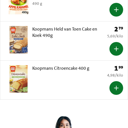
490 g
2
79
Prijs: 
Koopmans Held van Toen Cake en
Koek 490g
€ 5,69 per k
5,69
/
kilo
1
99
Prijs: 
Koopmans Citroencake 400 g
€ 4,98 per k
4,98
/
kilo