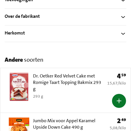
Over de fabrikant
Herkomst
Andere
soorten
4
59
Prijs: 
Dr. Oetker Red Velvet Cake met
Romige Taart Topping Bakmix 293
€ 15,67 per k
15,67
/
kilo
g
293 g
2
49
Prijs: 
Jumbo Mix voor Appel Karamel
Upside Down Cake 490 g
€ 5,08 per k
5,08
/
kilo