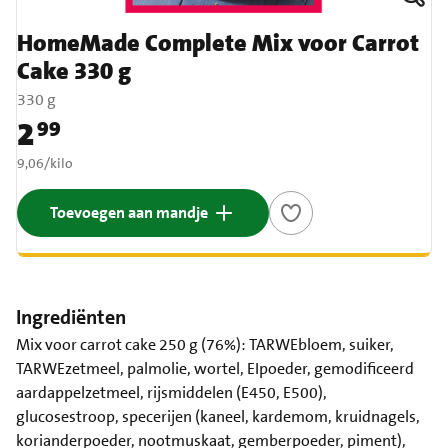
HomeMade Complete Mix voor Carrot
Cake 330 g
330 g
2
99
Prijs: € 2,99
€ 9,06 per kilo
9,06
/
kilo
Toevoegen aan mandje
Ingrediënten
Mix voor carrot cake 250 g (76%): TARWEbloem, suiker,
TARWEzetmeel, palmolie, wortel, EIpoeder, gemodificeerd
aardappelzetmeel, rijsmiddelen (E450, E500),
glucosestroop, specerijen (kaneel, kardemom, kruidnagels,
korianderpoeder, nootmuskaat, gemberpoeder, piment),