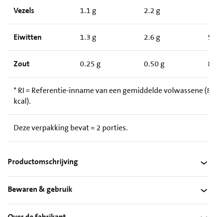
Vezels
1.1 g
2.2 g
Eiwitten
1.3 g
2.6 g
5
Zout
0.25 g
0.50 g
8
* RI = Referentie-inname van een gemiddelde volwassene (8.
kcal).
Deze verpakking bevat ≈ 2 porties.
Productomschrijving
Bewaren & gebruik
Over de fabrikant