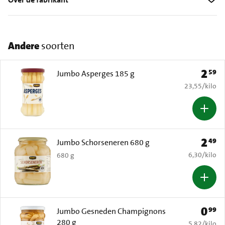
Andere
soorten
2
59
Prijs: 
Jumbo Asperges 185 g
€ 23,55 per k
23,55
/
kilo
2
49
Prijs: 
Jumbo Schorseneren 680 g
€ 6,30 per k
6,30
/
kilo
680 g
0
99
Prijs: 
Jumbo Gesneden Champignons
280 g
€ 5,82 per k
5,82
/
kilo