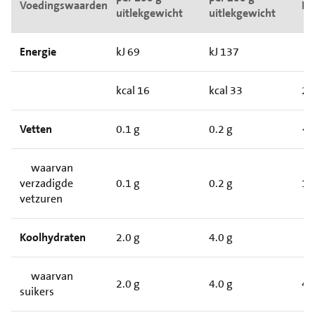
Voedingswaarden
RI*
uitlekgewicht
uitlekgewicht
Energie
kJ 69
kJ 137
kcal 16
kcal 33
2
Vetten
0.1 g
0.2 g
<
waarvan
verzadigde
0.1 g
0.2 g
1
vetzuren
Koolhydraten
2.0 g
4.0 g
waarvan
2.0 g
4.0 g
4
suikers