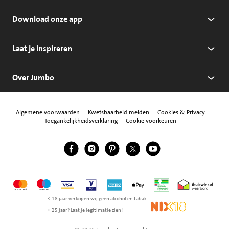
Download onze app
Laat je inspireren
Over Jumbo
Algemene voorwaarden
Kwetsbaarheid melden
Cookies & Privacy
Toegankelijkheidsverklaring
Cookie voorkeuren
Jumbo Facebook
Jumbo Instagram
Jumbo Pinterest
Jumbo Twitter
Jumbo YouTube
Volg ons
Mastercard
Maestro
Visa
Vpay
American Express
Apple Pay
Aanbiedersmedicijne
Thuiswinkel w
< 18 jaar verkopen wij geen alcohol en tabak
NIX18
< 25 jaar? Laat je legitimatie zien!