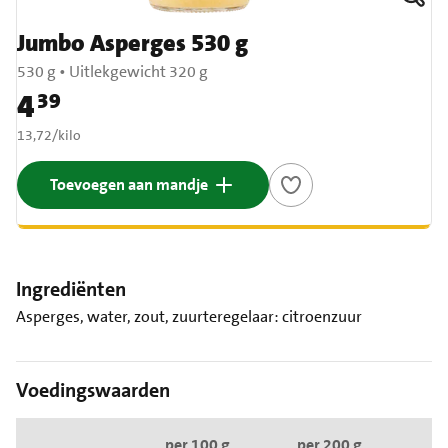
Jumbo Asperges 530 g
530 g
•
Uitlekgewicht 320 g
4
39
Prijs: € 4,39
€ 13,72 per kilo
13,72
/
kilo
Toevoegen aan mandje
Ingrediënten
Asperges, water, zout, zuurteregelaar: citroenzuur
Voedingswaarden
per 100 g
per 200 g