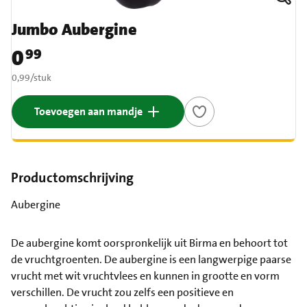
Jumbo Aubergine
0
99
Prijs: € 0,99
€ 0,99 per stuk
0,99
/
stuk
Toevoegen aan mandje
Productomschrijving
Aubergine
De aubergine komt oorspronkelijk uit Birma en behoort tot
de vruchtgroenten. De aubergine is een langwerpige paarse
vrucht met wit vruchtvlees en kunnen in grootte en vorm
verschillen. De vrucht zou zelfs een positieve en