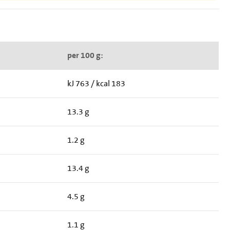
per 100 g:
kJ 763 / kcal 183
13.3 g
1.2 g
13.4 g
4.5 g
1.1 g