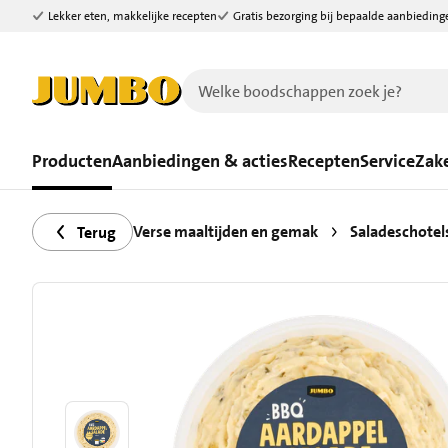
Lekker eten, makkelijke recepten
Gratis bezorging bij bepaalde aanbieding
Ga naar zoeken
Ga naar hoofdinhoud
Producten
Aanbiedingen & acties
Recepten
Service
Zake
Verse maaltijden en gemak
Saladeschotels
Terug