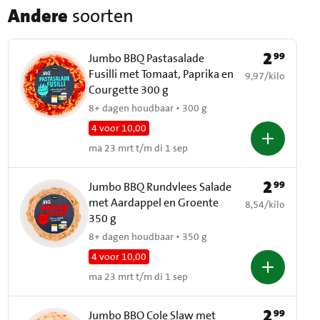
Andere
soorten
2
99
Prijs: € 2,99
Jumbo BBQ Pastasalade
Fusilli met Tomaat, Paprika en
€ 9,97 per kilo
9,97
/
kilo
Courgette 300 g
8+ dagen houdbaar • 300 g
4 voor 10,00
ma 23 mrt t/m di 1 sep
2
99
Prijs: € 2,99
Jumbo BBQ Rundvlees Salade
met Aardappel en Groente
€ 8,54 per kilo
8,54
/
kilo
350 g
8+ dagen houdbaar • 350 g
4 voor 10,00
ma 23 mrt t/m di 1 sep
2
99
Prijs: € 2,99
Jumbo BBQ Cole Slaw met