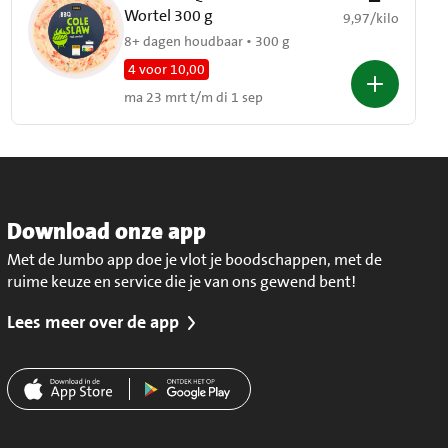
Wortel 300 g
€ 9,97 per kilo
9,97
/
kilo
8+ dagen houdbaar • 300 g
4 voor 10,00
ma 23 mrt t/m di 1 sep
Download onze app
Met de Jumbo app doe je vlot je boodschappen, met de
ruime keuze en service die je van ons gewend bent!
Lees meer over de app