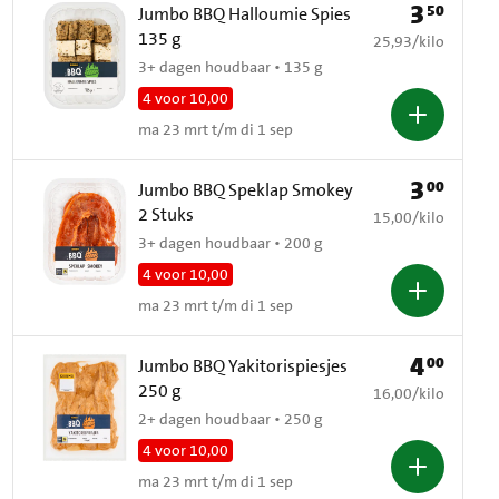
3
50
Prijs: € 3,50
Jumbo BBQ Halloumie Spies
135 g
€ 25,93 per kilo
25,93
/
kilo
3+ dagen houdbaar • 135 g
4 voor 10,00
ma 23 mrt t/m di 1 sep
3
00
Prijs: € 3,00
Jumbo BBQ Speklap Smokey
2 Stuks
€ 15,00 per kilo
15,00
/
kilo
3+ dagen houdbaar • 200 g
4 voor 10,00
ma 23 mrt t/m di 1 sep
4
00
Prijs: € 4,00
Jumbo BBQ Yakitorispiesjes
250 g
€ 16,00 per kilo
16,00
/
kilo
2+ dagen houdbaar • 250 g
4 voor 10,00
ma 23 mrt t/m di 1 sep