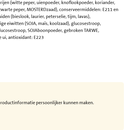
cerijen (witte peper, uienpoeder, knoflookpoeder, koriander,
, zwarte peper, MOSTERDzaad), conserveermiddelen: E211 en
en (bieslook, laurier, peterselie, tijm, lavas),
ge eiwitten (SOJA, maïs, koolzaad), glucosestroop,
 glucosestroop, SOJAboonpoeder, gebroken TARWE,
 ui, antioxidant: E223
e productinformatie persoonlijker kunnen maken.