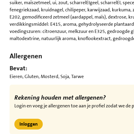
suiker, maïszetmeel, ui, zout, scharrelEIgeel, scharrelEI, spe
fenegriekzaad, kruidnagel, chilipeper, karwijzaad, kurkuma
E202, gemodificeerd zetmeel (aardappel, maïs), dextrose, kruid
verdikkingsmiddel: E415, aroma, gehydrolyseerde plantaardi
voedingszuren: citroenzuur, melkzuur en E325, gedroogde
maltodextrine, natuurlijk aroma, knoflookextract, gedroogde
Allergenen
Bevat:
Eieren, Gluten, Mosterd, Soja, Tarwe
Rekening houden met allergenen?
Login en voeg je allergenen toe aan je profiel zodat we d
Inloggen