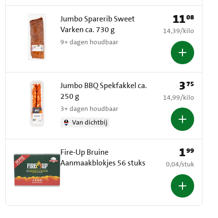
11
08
Prijs: € 11,08
Jumbo Sparerib Sweet
Varken ca. 730 g
€ 14,39 per kilo
14,39
/
kilo
9+ dagen houdbaar
3
75
Prijs: € 3,75
Jumbo BBQ Spekfakkel ca.
250 g
€ 14,99 per kilo
14,99
/
kilo
3+ dagen houdbaar
Van dichtbij
1
99
Prijs: € 1,99
Fire-Up Bruine
Aanmaakblokjes 56 stuks
€ 0,04 per stuk
0,04
/
stuk