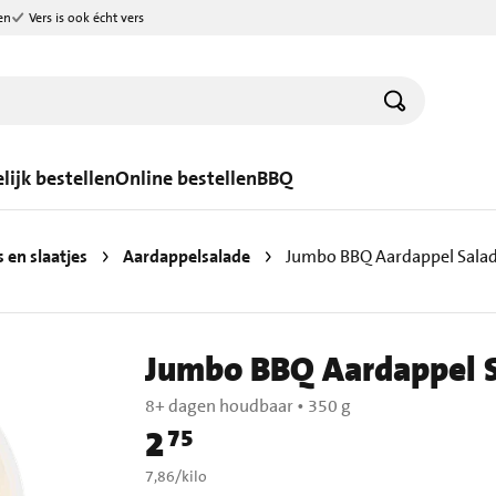
en
Vers is ook écht vers
lijk bestellen
Online bestellen
BBQ
 en slaatjes
Aardappelsalade
Jumbo BBQ Aardappel Salad
Jumbo BBQ Aardappel S
8+ dagen houdbaar
•
350 g
2
75
Prijs: € 2,75
€ 7,86 per kilo
7,86
/
kilo