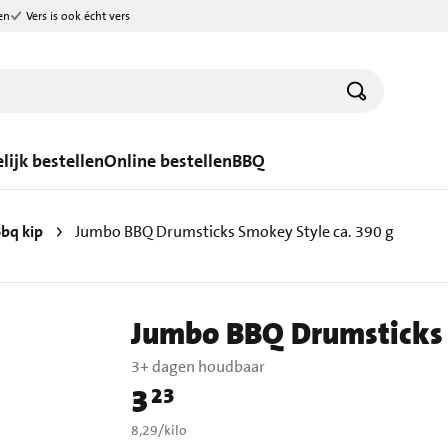
en
Vers is ook écht vers
lijk bestellen
Online bestellen
BBQ
bq kip
Jumbo BBQ Drumsticks Smokey Style ca. 390 g
Jumbo BBQ Drumsticks 
3+ dagen houdbaar
3
23
Prijs: € 3,23
€ 8,29 per kilo
8,29
/
kilo