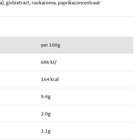
ka), gistextract, rookaroma, paprikaconcentraat
per 100g
686 kJ/
164 kcal
9.4g
2.0g
1.1g