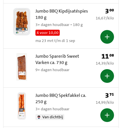
3
00
Prijs: € 3,00
Jumbo BBQ Kipdijsatéspies
180 g
€ 16,67 per kilo
16,67
/
kilo
3+ dagen houdbaar • 180 g
4 voor 10,00
ma 23 mrt t/m di 1 sep
11
08
Prijs: € 11,08
Jumbo Sparerib Sweet
Varken ca. 730 g
€ 14,39 per kilo
14,39
/
kilo
9+ dagen houdbaar
3
75
Prijs: € 3,75
Jumbo BBQ Spekfakkel ca.
250 g
€ 14,99 per kilo
14,99
/
kilo
3+ dagen houdbaar
Van dichtbij