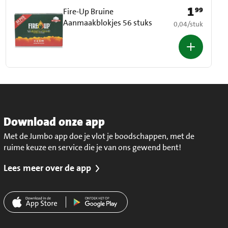
1
99
Prijs: € 1,99
Fire-Up Bruine
Aanmaakblokjes 56 stuks
€ 0,04 per stuk
0,04
/
stuk
Download onze app
Met de Jumbo app doe je vlot je boodschappen, met de
ruime keuze en service die je van ons gewend bent!
Lees meer over de app