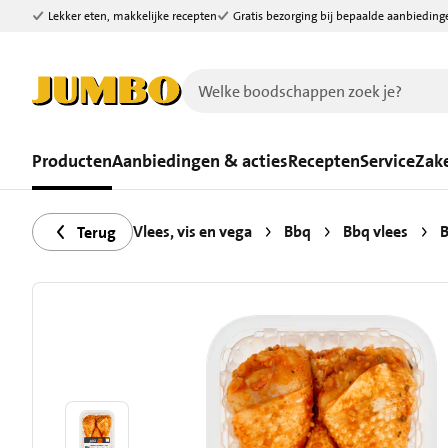
Lekker eten, makkelijke recepten
Gratis bezorging bij bepaalde aanbieding
Ga naar zoeken
Ga naar hoofdinhoud
Producten
Aanbiedingen & acties
Recepten
Service
Zake
Vlees, vis en vega
Bbq
Bbq vlees
B
Terug