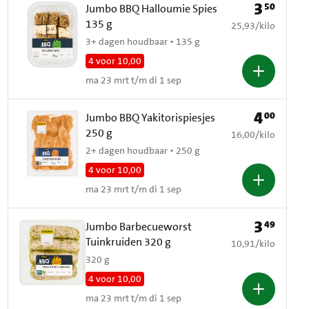
3
50
Prijs: € 3,50
Jumbo BBQ Halloumie Spies
135 g
€ 25,93 per kilo
25,93
/
kilo
3+ dagen houdbaar • 135 g
4 voor 10,00
ma 23 mrt t/m di 1 sep
4
00
Prijs: € 4,00
Jumbo BBQ Yakitorispiesjes
250 g
€ 16,00 per kilo
16,00
/
kilo
2+ dagen houdbaar • 250 g
4 voor 10,00
ma 23 mrt t/m di 1 sep
3
49
Prijs: € 3,49
Jumbo Barbecueworst
Tuinkruiden 320 g
€ 10,91 per kilo
10,91
/
kilo
320 g
4 voor 10,00
ma 23 mrt t/m di 1 sep