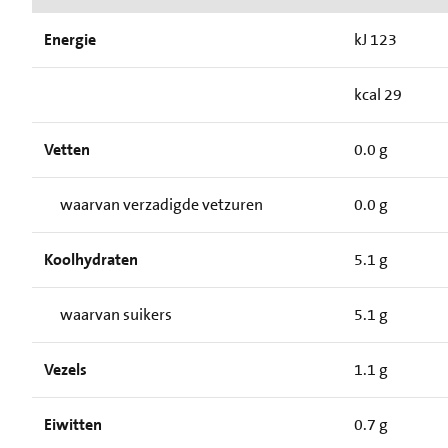
Energie
kJ 123
kcal 29
Vetten
0.0 g
waarvan verzadigde vetzuren
0.0 g
Koolhydraten
5.1 g
waarvan suikers
5.1 g
Vezels
1.1 g
Eiwitten
0.7 g