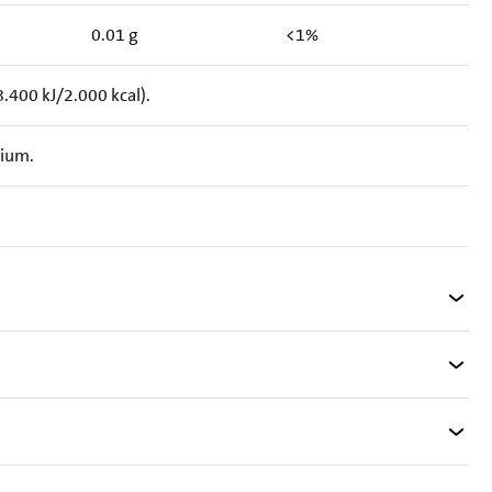
0.01 g
<1%
.400 kJ/2.000 kcal).
rium.