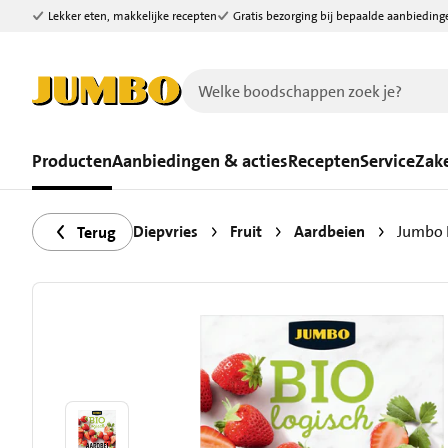
Lekker eten, makkelijke recepten
Gratis bezorging bij bepaalde aanbieding
Ga naar zoeken
Ga naar hoofdinhoud
Producten
Aanbiedingen & acties
Recepten
Service
Zake
Diepvries
Fruit
Aardbeien
Jumbo 
Terug