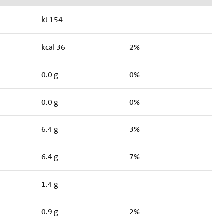
kJ 154
kcal 36
2%
0.0 g
0%
0.0 g
0%
6.4 g
3%
6.4 g
7%
1.4 g
0.9 g
2%