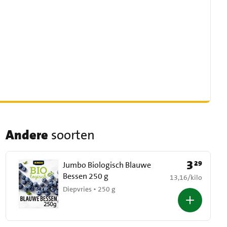
Andere
soorten
3
29
Prijs: € 3,29
Jumbo Biologisch Blauwe
Bessen 250 g
€ 13,16 per kilo
13,16
/
kilo
Diepvries • 250 g