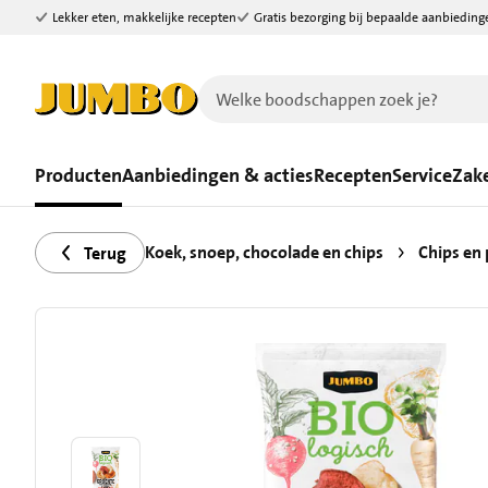
Lekker eten, makkelijke recepten
Gratis bezorging bij bepaalde aanbieding
Ga naar zoeken
Ga naar hoofdinhoud
Producten
Aanbiedingen & acties
Recepten
Service
Zake
Koek, snoep, chocolade en chips
Chips en
Terug