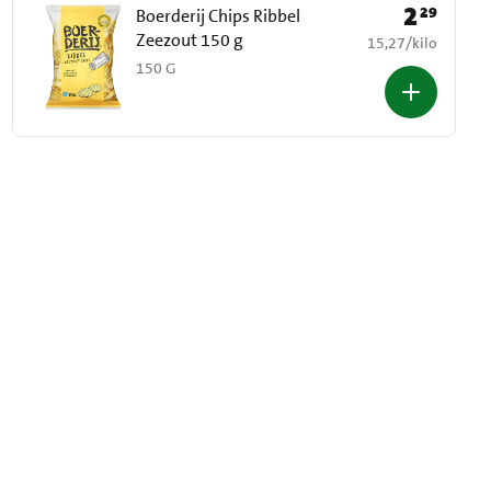
2
29
Prijs: € 2,29
Boerderij Chips Ribbel
Zeezout 150 g
€ 15,27 per kilo
15,27
/
kilo
150 G