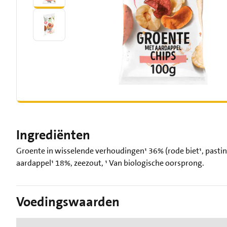
Ingrediënten
Groente in wisselende verhoudingen¹ 36% (rode biet¹, pasti
aardappel¹ 18%, zeezout, ¹ Van biologische oorsprong.
Voedingswaarden