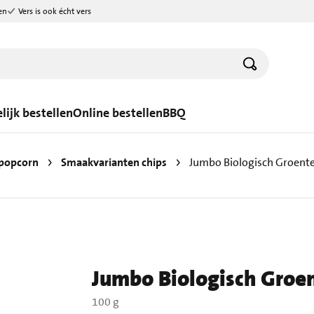
en
Vers is ook écht vers
lijk bestellen
Online bestellen
BBQ
 popcorn
Smaakvarianten chips
Jumbo Biologisch Groente
Jumbo Biologisch Groen
100 g