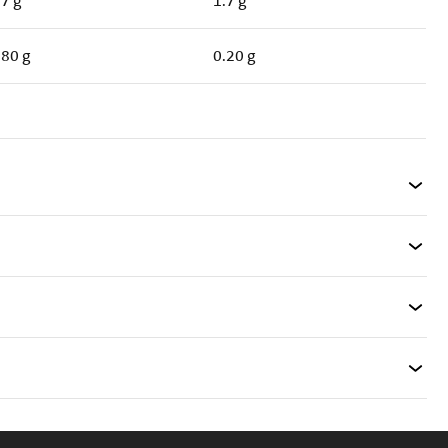
.7 g
1.7 g
.80 g
0.20 g