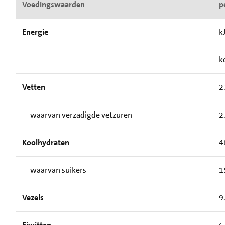
Voedingswaarden
p
Energie
k
k
Vetten
2
waarvan verzadigde vetzuren
2
Koolhydraten
4
waarvan suikers
1
Vezels
9