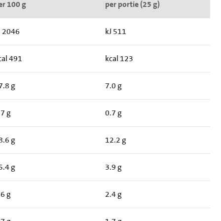
er 100 g
per portie (25 g)
J 2046
kJ 511
cal 491
kcal 123
7.8 g
7.0 g
.7 g
0.7 g
8.6 g
12.2 g
5.4 g
3.9 g
.6 g
2.4 g