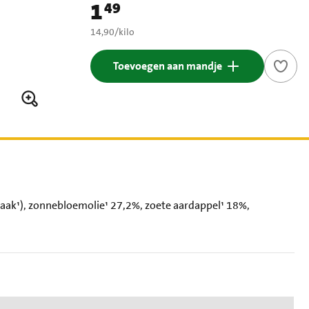
1
49
Prijs: € 1,49
€ 14,90 per kilo
14,90
/
kilo
Toevoegen aan mandje
naak¹), zonnebloemolie¹ 27,2%, zoete aardappel¹ 18%,