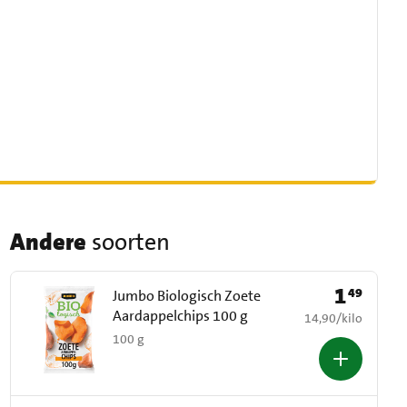
Andere
soorten
1
49
Prijs: € 1,49
Jumbo Biologisch Zoete
Aardappelchips 100 g
€ 14,90 per kilo
14,90
/
kilo
100 g