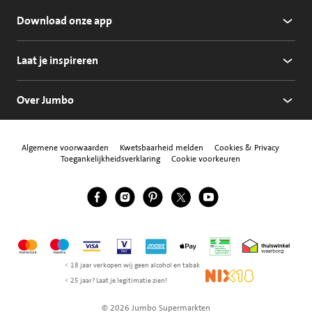
Download onze app
Laat je inspireren
Over Jumbo
Algemene voorwaarden
Kwetsbaarheid melden
Cookies & Privacy
Toegankelijkheidsverklaring
Cookie voorkeuren
Jumbo Facebook
Jumbo Instagram
Jumbo Pinterest
Jumbo Twitter
Jumbo YouTube
Volg ons
Mastercard
Maestro
Visa
Vpay
American Express
Apple Pay
Aanbiedersmedicijne
Thuiswinkel w
< 18 jaar verkopen wij geen alcohol en tabak
NIX18
< 25 jaar? Laat je legitimatie zien!
© 2026 Jumbo Supermarkten