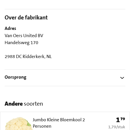
Over de fabrikant
Adres
Van Oers United BV
Handelsweg 170
2988 DC Ridderkerk, NL
Oorsprong
Andere
soorten
1
79
Prijs: 
Jumbo Kleine Bloemkool 2
Personen
€ 1,79 per s
1,79
/
stuk