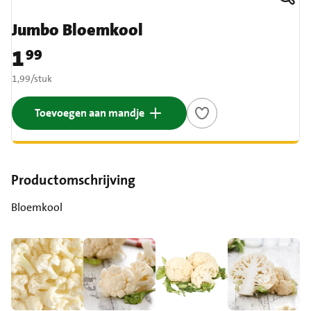
Jumbo Bloemkool
1
99
Prijs: € 1,99
€ 1,99 per stuk
1,99
/
stuk
Toevoegen aan mandje
Productomschrijving
Bloemkool