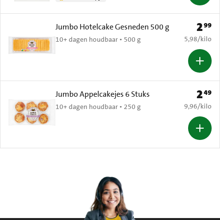
2
99
Prijs: 
Jumbo Hotelcake Gesneden 500 g
€ 5,98 per k
5,98
/
kilo
10+ dagen houdbaar • 500 g
2
49
Prijs: 
Jumbo Appelcakejes 6 Stuks
€ 9,96 per k
9,96
/
kilo
10+ dagen houdbaar • 250 g