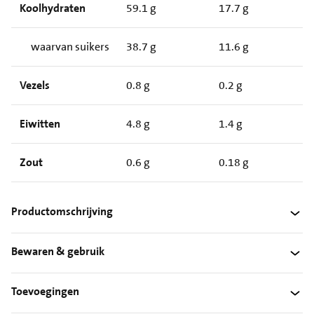
Koolhydraten
59.1 g
17.7 g
waarvan suikers
38.7 g
11.6 g
Vezels
0.8 g
0.2 g
Eiwitten
4.8 g
1.4 g
Zout
0.6 g
0.18 g
Productomschrijving
Bewaren & gebruik
Toevoegingen