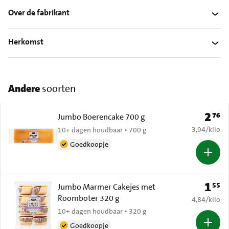
Over de fabrikant
Herkomst
Andere
soorten
2
76
Prijs: 
Jumbo Boerencake 700 g
€ 3,94 per k
3,94
/
kilo
10+ dagen houdbaar • 700 g
Goedkoopje
1
55
Prijs: 
Jumbo Marmer Cakejes met
Roomboter 320 g
€ 4,84 per k
4,84
/
kilo
10+ dagen houdbaar • 320 g
Goedkoopje