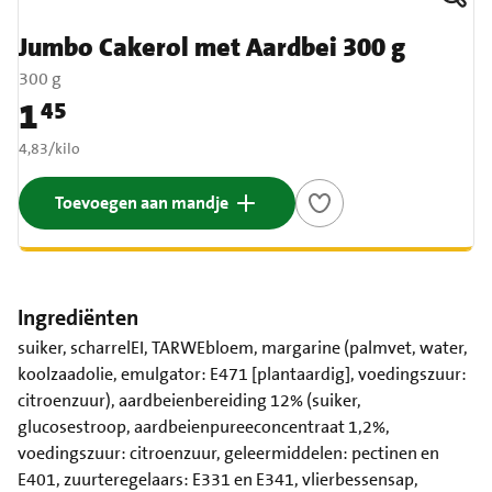
Jumbo Cakerol met Aardbei 300 g
300 g
1
45
Prijs: € 1,45
€ 4,83 per kilo
4,83
/
kilo
Toevoegen aan mandje
Ingrediënten
suiker, scharrelEI, TARWEbloem, margarine (palmvet, water,
koolzaadolie, emulgator: E471 [plantaardig], voedingszuur:
citroenzuur), aardbeienbereiding 12% (suiker,
glucosestroop, aardbeienpureeconcentraat 1,2%,
voedingszuur: citroenzuur, geleermiddelen: pectinen en
E401, zuurteregelaars: E331 en E341, vlierbessensap,